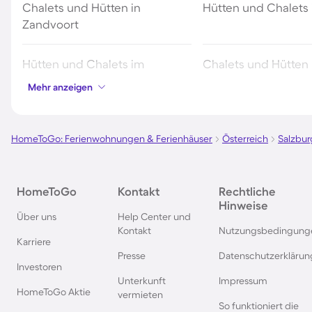
Chalets und Hütten in
Hütten und Chalets 
Zandvoort
Hütten und Chalets im
Chalets und Hütten 
Montafon
Mayrhofen
Mehr anzeigen
Chalets und Hütten in Belgien
Chalets und Hütten 
See
HomeToGo: Ferienwohnungen & Ferienhäuser
Österreich
Salzbur
Chalets und Hütten in
Hütten und Chalets 
HomeToGo
Kontakt
Rechtliche
Kitzbühel
Hinweise
Über uns
Help Center und
Kontakt
Nutzungsbedingung
Chalets und Hütten in Ehrwald
Chalets und Hütten i
Karriere
Presse
Datenschutzerklärun
Investoren
Unterkunft
Impressum
Hütten und Chalets in den
Hütten und Chalets
HomeToGo Aktie
vermieten
Dolomiten
Thüringer Wald
So funktioniert die