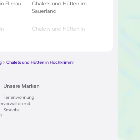
in Ellmau
Chalets und Hütten im
Sauerland
in
Chalets und Hütten in
Schladming
in Zell am
Chalets und Hütten in Flachau
g
Chalets und Hütten in Hochkrimml
im Elsass
Chalets und Hütten in
Unsere Marken
Brandenburg
Ferienwohnung
en
verwalten mit
n Inzell
Chalets und Hütten im
Smoobu
Erzgebirge
g
 im
Chalets und Hütten in
Nordholland