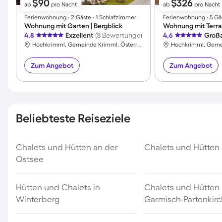
$90
$326
ab
pro Nacht
ab
pro Nacht
Ferienwohnung ∙ 2 Gäste ∙ 1 Schlafzimmer
Ferienwohnung ∙ 5 Gä
Wohnung mit Garten | Bergblick
4,8
Exzellent
(8 Bewertungen)
4,6
Großa
Hochkrimml, Gemeinde Krimml, Österreich
Zum Angebot
Zum Angebot
Beliebteste Reiseziele
Chalets und Hütten an der
Chalets und Hütten 
Ostsee
Hütten und Chalets in
Chalets und Hütten 
Winterberg
Garmisch-Partenkir