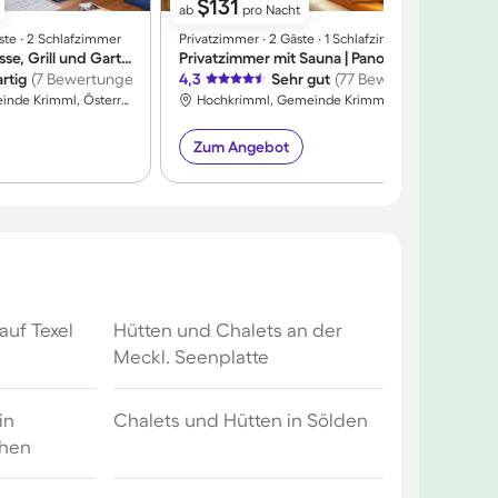
$131
ab
pro Nacht
ste ∙ 2 Schlafzimmer
Privatzimmer ∙ 2 Gäste ∙ 1 Schlafzimmer
F
Wohnung mit Terrasse, Grill und Garten | Panoramablick
Privatzimmer mit Sauna | Panoramablick
rtig
(7 Bewertungen)
4,3
Sehr gut
(77 Bewertungen)
4
Hochkrimml, Gemeinde Krimml, Österreich
Hochkrimml, Gemeinde Krimml, Österreich
Zum Angebot
auf Texel
Hütten und Chalets an der
Meckl. Seenplatte
in
Chalets und Hütten in Sölden
chen