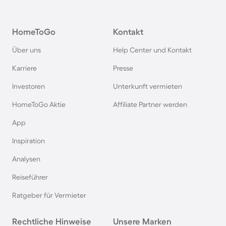
Hütten und Chalets in Ellmau
HomeToGo
Kontakt
Hütten und Chalets im Montafon
Über uns
Help Center und Kontakt
Chalets und Hütten in Mayrhofen
Karriere
Presse
Investoren
Unterkunft vermieten
Chalets und Hütten in Schladming
HomeToGo Aktie
Affiliate Partner werden
Chalets und Hütten in Belgien
App
Inspiration
Chalets und Hütten in Zell am See
Analysen
Reiseführer
Chalets und Hütten in Flachau
Ratgeber für Vermieter
Chalets und Hütten in Kitzbühel
Rechtliche Hinweise
Unsere Marken