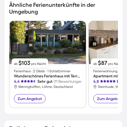
Ähnliche Ferienunterkünfte in der
Umgebung
$103
$87
ab
pro Nacht
ab
pro Nacht
Ferienhaus ∙ 2 Gäste ∙ 1 Schlafzimmer
Ferienwohnung ∙ 4 Gäs
Wunderschönes Ferienhaus mit Terrasse | Haustiere erlaubt
4,4
Sehr gut
(11 Bewertungen)
4,8
Exzel
Mennighüffen, Löhne, Deutschland
Steinhude, Wunsto
Zum Angebot
Zum Angebot