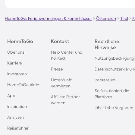
Chalets und Hütten in Zell am
Chalets und Hütten 
See
HomeToGo: Ferienwohnungen & Ferienhäuser
Österreich
Tirol
K
Hütten und Chalets im Elsass
Chalets und Hütten 
HomeToGo
Kontakt
Rechtliche
Brandenburg
Hinweise
Über uns
Help Center und
Kontakt
Nutzungsbedingung
Chalets und Hütten in Inzell
Chalets und Hütten
Karriere
Erzgebirge
Presse
Datenschutzerklärun
Investoren
Unterkunft
Impressum
Hütten und Chalets im
Chalets und Hütten 
HomeToGo Aktie
vermieten
Thüringer Wald
Nordholland
So funktioniert die
App
Affiliate Partner
Plattform
werden
Inspiration
Chalets und Hütten in Zermatt
Chalets und Hütten
Inhaltliche Vorgaben
Analysen
Reiseführer
Chalets und Hütten in Kaprun
Chalets und Hütten 