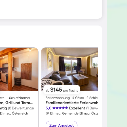
$145
ab
pro Nacht
te ∙ 1 Schlafzimmer
Ferienwohnung ∙ 4 Gäste ∙ 2 Schlafzimmer
F
Wohnung mit Garten, Grill und Terrasse | Panoramablick
Familienorientierte Ferienwohnung | Bergblick
rtig
(8 Bewertungen)
5,0
Exzellent
(1 Bewertung)
4
Ellmau, Österreich
Ellmau, Gemeinde Ellmau, Österreich
Zum Angebot