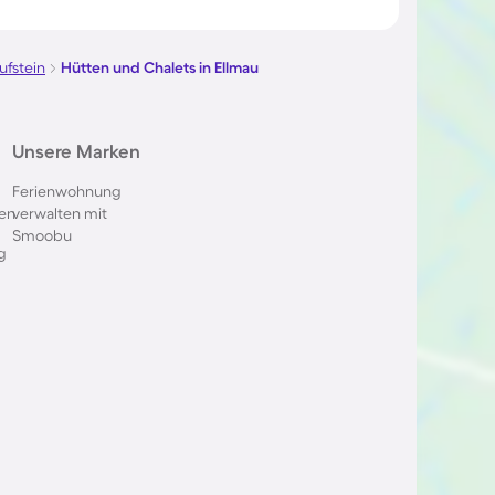
in Flachau
Chalets und Hütten in
Kitzbühel
ufstein
Hütten und Chalets in Ellmau
in
Chalets und Hütten in Ehrwald
Unsere Marken
Ferienwohnung
en
verwalten mit
 im
Hütten und Chalets in den
Smoobu
Dolomiten
g
in
Chalets und Hütten in Maria
Alm
 in Leogang
Hütten und Chalets im
Chiemgau
in
Chalets und Hütten in Zell am