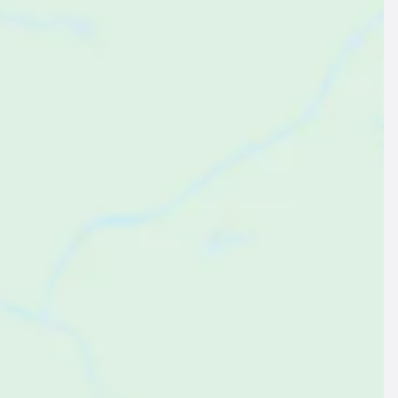
$102
$158
ab
pro Nacht
ab
pro Nacht
erienwohnung ∙ 8 Gäste ∙ 3 Schlafzimmer
Ferienwohnung ∙ 4 Gäste ∙ 2 Sc
Voll ausgestattetes Apartment | Panoramablick | Nah am Skifahren
Apartment mit Terrasse | Ber
,9
Exzellent
(54 Bewertungen)
Ellmau, Gemeinde Ellmau, Ös
Ellmau, Gemeinde Ellmau, Österreich
Zum Angebot
Zum Angebot