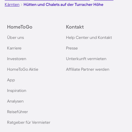
Kärnten
Hütten und Chalets auf der Turracher Höhe
Hütten und Chalets in Ellmau
HomeToGo
Kontakt
Chalets und Hütten im Sauerland
Über uns
Help Center und Kontakt
Hütten und Chalets im Montafon
Karriere
Presse
Investoren
Unterkunft vermieten
Chalets und Hütten in Mayrhofen
HomeToGo Aktie
Affiliate Partner werden
Chalets und Hütten in Schladming
App
Inspiration
Chalets und Hütten in Belgien
Analysen
Reiseführer
Chalets und Hütten in Zell am See
Ratgeber für Vermieter
Chalets und Hütten in Flachau