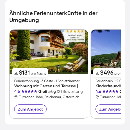
Ähnliche Ferienunterkünfte in der
Umgebung
$131
$496
ab
pro Nacht
ab
pro Nacht
Ferienwohnung ∙ 3 Gäste ∙ 1 Schlafzimmer
Ferienhaus ∙ 12 Gäste
Wohnung mit Garten und Terrasse | Bergblick
4,6
Großartig
(21 Bewertungen)
4,6
Großa
Turracher Höhe, Reichenau, Österreich
Turracher Höhe, Re
Zum Angebot
Zum Angebot