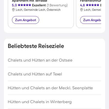
Apartment mit Terrasse
5,0
Exzellent
(1 Bewertung)
4,8
Exzel
Lech, Gemeinde Lech, Österreich
Lech, Gemeinde Le
Zum Angebot
Zum Angebot
Beliebteste Reiseziele
Chalets und Hütten an der Ostsee
Chalets und Hütten auf Texel
Hütten und Chalets an der Meckl. Seenplatte
Hütten und Chalets in Winterberg