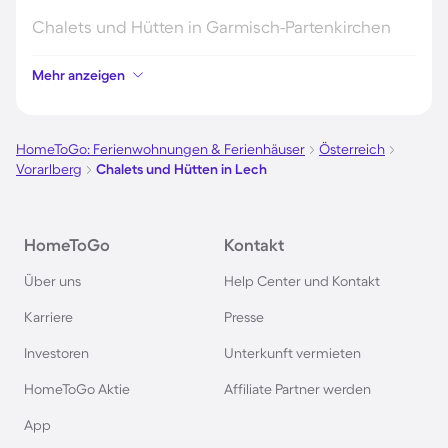
Chalets und Hütten in Garmisch-Partenkirchen
Mehr anzeigen
Chalets und Hütten in Sölden
Chalets und Hütten in Zandvoort
HomeToGo: Ferienwohnungen & Ferienhäuser
Österreich
Vorarlberg
Chalets und Hütten in Lech
Hütten und Chalets in Ellmau
HomeToGo
Kontakt
Chalets und Hütten im Sauerland
Über uns
Help Center und Kontakt
Hütten und Chalets im Montafon
Karriere
Presse
Investoren
Unterkunft vermieten
Chalets und Hütten in Mayrhofen
HomeToGo Aktie
Affiliate Partner werden
Chalets und Hütten in Schladming
App