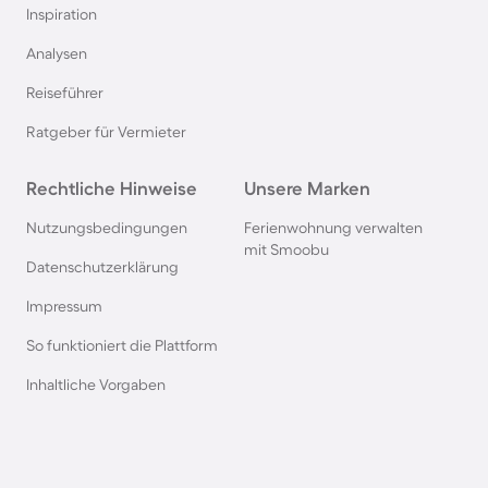
Inspiration
Chalets und Hütten in Belgien
Analysen
Reiseführer
Chalets und Hütten in Zell am See
Ratgeber für Vermieter
Chalets und Hütten in Flachau
Rechtliche Hinweise
Unsere Marken
Chalets und Hütten in Kitzbühel
Nutzungsbedingungen
Ferienwohnung verwalten
mit Smoobu
Datenschutzerklärung
Hütten und Chalets im Elsass
Impressum
So funktioniert die Plattform
Chalets und Hütten in Brandenburg
Inhaltliche Vorgaben
Chalets und Hütten in Ehrwald
Chalets und Hütten in Inzell