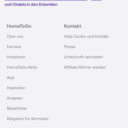
und Chalets in den Dolomiten
Hütten und Chalets in Ellmau
HomeToGo
Kontakt
Chalets und Hütten im Sauerland
Über uns
Help Center und Kontakt
Hütten und Chalets im Montafon
Karriere
Presse
Investoren
Unterkunft vermieten
Chalets und Hütten in Mayrhofen
HomeToGo Aktie
Affiliate Partner werden
Chalets und Hütten in Schladming
App
Inspiration
Chalets und Hütten in Belgien
Analysen
Reiseführer
Chalets und Hütten in Zell am See
Ratgeber für Vermieter
Chalets und Hütten in Flachau