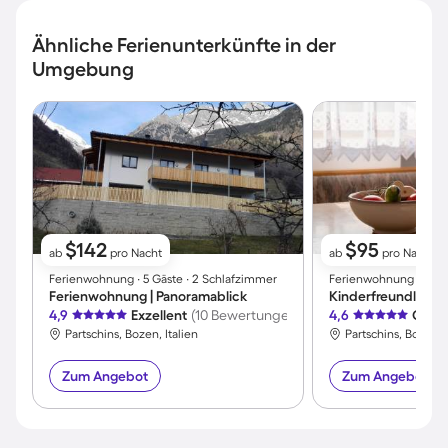
Ähnliche Ferienunterkünfte in der
Umgebung
$142
$95
ab
pro Nacht
ab
pro Nacht
Ferienwohnung ∙ 5 Gäste ∙ 2 Schlafzimmer
Ferienwohnung ∙ 2 Gäs
Ferienwohnung | Panoramablick
4,9
Exzellent
(10 Bewertungen)
4,6
Großa
Partschins, Bozen, Italien
Partschins, Bozen, I
Zum Angebot
Zum Angebot