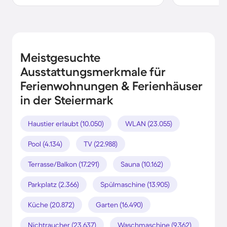
Meistgesuchte
Ausstattungsmerkmale für
Ferienwohnungen & Ferienhäuser
in der Steiermark
Haustier erlaubt (10.050)
WLAN (23.055)
Pool (4.134)
TV (22.988)
Terrasse/Balkon (17.291)
Sauna (10.162)
Parkplatz (2.366)
Spülmaschine (13.905)
Küche (20.872)
Garten (16.490)
Nichtraucher (23.637)
Waschmaschine (9.362)