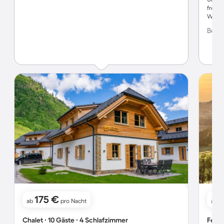
freun
Wande
Grundv
Bewer
der Ze
Aufgr
vortei
buche
175 €
1
ab
pro Nacht
ab
Chalet ∙ 10 Gäste ∙ 4 Schlafzimmer
Ferie