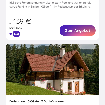
Idyllische Ferienwohnung mit beheiztem Pool und Garten für die
ganze Familie in Bairisch Kölldorf – Ihr Rückzugsort der Erholung!
139 €
ab
pro Nacht
Zum Angebot
5.0
Ferienhaus ∙ 6 Gäste ∙ 2 Schlafzimmer