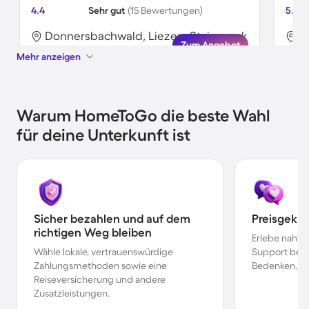
4.4
Sehr gut
(15 Bewertungen)
5.0
Donnersbachwald, Liezen, Steiermark
Zum Angebot
Mehr anzeigen
Warum HomeToGo die beste Wahl
für deine Unterkunft ist
Sicher bezahlen und auf dem
Preisgekr
richtigen Weg bleiben
Erlebe nahtl
Wähle lokale, vertrauenswürdige
Support bei 
Zahlungsmethoden sowie eine
Bedenken.
Reiseversicherung und andere
Zusatzleistungen.