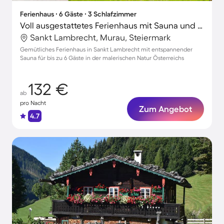
Ferienhaus ∙ 6 Gäste ∙ 3 Schlafzimmer
Voll ausgestattetes Ferienhaus mit Sauna und Terrasse | Skifahren in der Nähe
Sankt Lambrecht, Murau, Steiermark
Gemütliches Ferienhaus in Sankt Lambrecht mit entspannender
Sauna für bis zu 6 Gäste in der malerischen Natur Österreichs
132 €
ab
pro Nacht
Zum Angebot
4.7