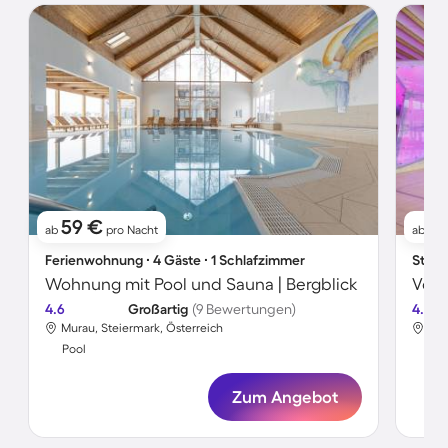
59 €
7
ab
pro Nacht
ab
Ferienwohnung ∙ 4 Gäste ∙ 1 Schlafzimmer
Studi
Wohnung mit Pool und Sauna | Bergblick
4.6
Großartig
(9 Bewertungen)
4.4
Murau, Steiermark, Österreich
Bad
Pool
Poo
Zum Angebot