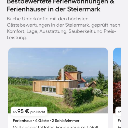
Bestbewertete Ferienwohnungen &
Ferienhäuser in der Steiermark
Buche Unterkünfte mit den höchsten
Gästebewertungen in der Steiermark, geprüft nach
Komfort, Lage, Ausstattung, Sauberkeit und Preis-
Leistung.
95 €
9
ab
pro Nacht
ab
Ferienhaus ∙ 4 Gäste ∙ 2 Schlafzimmer
Ferie
Voll ausgestattetes Ferienhaus mit Grill, Garten und Terrasse | Panoramablick | Haustierfreundlich
Feri