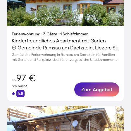
Ferienwohnung ∙ 3 Gäste ∙ 1 Schlafzimmer
Kinderfreundliches Apartment mit Garten
Gemeinde Ramsau am Dachstein, Liezen, Steiermark
Gemütliche Ferienwohnung in Ramsau am Dachstein für Familien
mit Garten und Parkplatz ideal für unvergessliche Urlaubsmomente
97 €
ab
pro Nacht
Zum Angebot
4.5