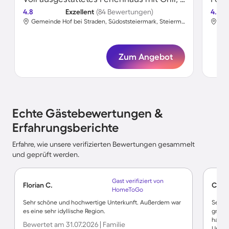
4.8
Exzellent
(84 Bewertungen)
4.8
Gemeinde Hof bei Straden, Südoststeiermark, Steiermark
Moo
Zum Angebot
Echte Gästebewertungen &
Erfahrungsberichte
Erfahre, wie unsere verifizierten Bewertungen gesammelt
und geprüft werden.
Gast verifiziert von
Florian C.
Claud
HomeToGo
Sehr schöne und hochwertige Unterkunft. Außerdem war
Sehr g
es eine sehr idyllische Region.
großz
hat m
Bewertet am 31.07.2026 | Familie
Umgeb