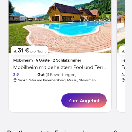
31 €
2
ab
pro Nacht
ab
Mobilheim ∙ 4 Gäste ∙ 2 Schlafzimmer
Ferie
Mobilheim mit beheiztem Pool und Terrasse
Feri
3.9
Gut
(3 Bewertungen)
4.6
Sankt Peter am Kammersberg, Murau, Steiermark
San
Zum Angebot