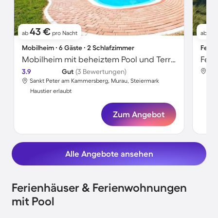
43 €
1
ab
pro Nacht
ab
Mobilheim ∙ 6 Gäste ∙ 2 Schlafzimmer
Ferie
Mobilheim mit beheiztem Pool und Terrasse
3.9
Gut
(3 Bewertungen)
San
Sankt Peter am Kammersberg, Murau, Steiermark
Hau
Haustier erlaubt
Zum Angebot
Alle Angebote ansehen
Ferienhäuser & Ferienwohnungen
mit Pool