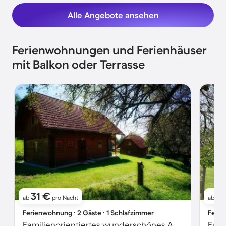
Alle Angebote ansehen
Ferienwohnungen und Ferienhäuser
mit Balkon oder Terrasse
31 €
1
ab
pro Nacht
ab
Ferienwohnung ∙ 2 Gäste ∙ 1 Schlafzimmer
Ferie
Familienorientiertes wunderschönes Apartment mit Garten, Grill und Sauna | Seeblick