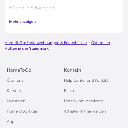
Hütten in Schweden
Mehr anzeigen
Hütten in Italien
Hütten in Holland
HomeToGo: Ferienwohnungen & Ferienhäuser
Österreich
Hütten in der Steiermark
Hütten in Deutschland
HomeToGo
Kontakt
Hütten in Süddeutschland
Über uns
Help Center und Kontakt
Hütten in Norwegen
Karriere
Presse
Investoren
Unterkunft vermieten
Hütten in Spanien
HomeToGo Aktie
Affiliate Partner werden
Hütten in Bayern
App