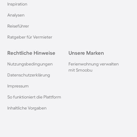
Inspiration
Hütten in Frankreich
Analysen
Reiseführer
Hütten in der Schweiz
Ratgeber für Vermieter
Hütten im Salzburger Land
Rechtliche Hinweise
Unsere Marken
Hütten in der Bretagne
Nutzungsbedingungen
Ferienwohnung verwalten
mit Smoobu
Datenschutzerklärung
Hütten in Polen
Impressum
So funktioniert die Plattform
Hütten in Südschweden
Inhaltliche Vorgaben
Hütten in den Alpen
Hütten in Slowenien