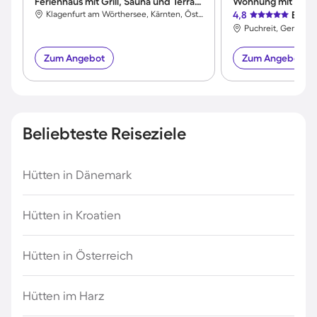
Ferienhaus mit Grill, Sauna und Terrasse
Wohnung mit Garten
Klagenfurt am Wörthersee, Kärnten, Österreich
4,8
Exzel
Zum Angebot
Zum Angebot
Beliebteste Reiseziele
Hütten in Dänemark
Hütten in Kroatien
Hütten in Österreich
Hütten im Harz