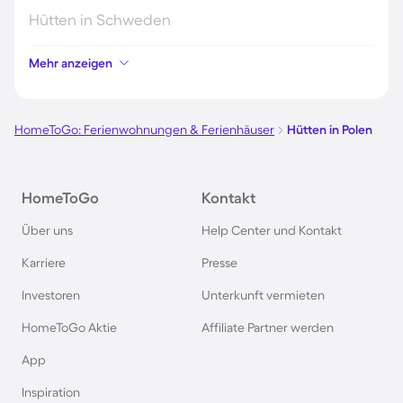
Hütten in Schweden
Mehr anzeigen
Hütten in Italien
Hütten in Holland
HomeToGo: Ferienwohnungen & Ferienhäuser
Hütten in Polen
Hütten in Deutschland
HomeToGo
Kontakt
Hütten in Süddeutschland
Über uns
Help Center und Kontakt
Karriere
Presse
Hütten in Norwegen
Investoren
Unterkunft vermieten
Hütten in Spanien
HomeToGo Aktie
Affiliate Partner werden
App
Hütten in Bayern
Inspiration