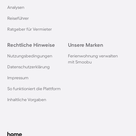
Analysen
Hütten in Frankreich
Reiseführer
Hütten in der Schweiz
Ratgeber für Vermieter
Hütten im Salzburger Land
Rechtliche Hinweise
Unsere Marken
Nutzungsbedingungen
Ferienwohnung verwalten
Hütten in der Bretagne
mit Smoobu
Datenschutzerklärung
Impressum
Hütten in Südschweden
So funktioniert die Plattform
Hütten in den Alpen
Inhaltliche Vorgaben
Hütten in Slowenien
Hütten in Kärnten