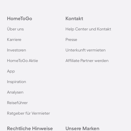
Hütten in Süddeutschland
HomeToGo
Kontakt
Hütten in Norwegen
Über uns
Help Center und Kontakt
Hütten in Spanien
Karriere
Presse
Investoren
Unterkunft vermieten
Hütten in Bayern
HomeToGo Aktie
Affiliate Partner werden
Hütten in Frankreich
App
Inspiration
Hütten in der Schweiz
Analysen
Reiseführer
Hütten im Salzburger Land
Ratgeber für Vermieter
Hütten in der Bretagne
Rechtliche Hinweise
Unsere Marken