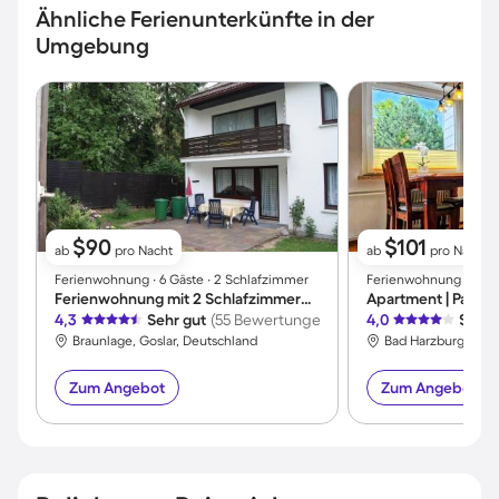
Ähnliche Ferienunterkünfte in der
Umgebung
$90
$101
ab
pro Nacht
ab
pro Nacht
Ferienwohnung ∙ 6 Gäste ∙ 2 Schlafzimmer
Ferienwohnung ∙ 4 Gäs
Ferienwohnung mit 2 Schlafzimmern für 6 Personen
Apartment | Panor
4,3
Sehr gut
(55 Bewertungen)
4,0
Sehr 
Braunlage, Goslar, Deutschland
Bad Harzburg, Gosl
Zum Angebot
Zum Angebot