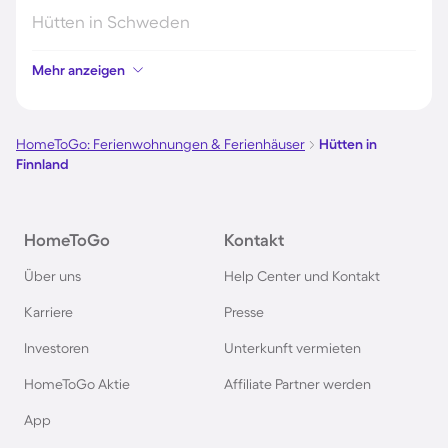
Hütten in Schweden
Mehr anzeigen
Hütten in Italien
Hütten in Holland
HomeToGo: Ferienwohnungen & Ferienhäuser
Hütten in
Finnland
Hütten in Deutschland
HomeToGo
Kontakt
Hütten in Süddeutschland
Über uns
Help Center und Kontakt
Hütten in Norwegen
Karriere
Presse
Investoren
Unterkunft vermieten
Hütten in Spanien
HomeToGo Aktie
Affiliate Partner werden
Hütten in Bayern
App