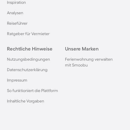
Inspiration
Hütten in Frankreich
Analysen
Reiseführer
Hütten in der Schweiz
Ratgeber für Vermieter
Hütten im Salzburger Land
Rechtliche Hinweise
Unsere Marken
Hütten in der Bretagne
Nutzungsbedingungen
Ferienwohnung verwalten
mit Smoobu
Datenschutzerklärung
Hütten in Polen
Impressum
So funktioniert die Plattform
Hütten in Südschweden
Inhaltliche Vorgaben
Hütten in den Alpen
Hütten in Slowenien