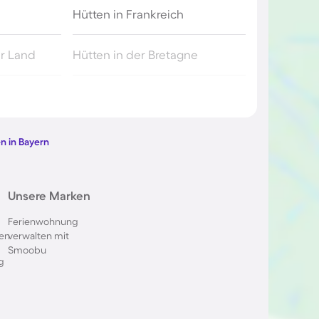
Hütten in Frankreich
er Land
Hütten in der Bretagne
eden
Hütten in den Alpen
Hütten in Island
n in Bayern
d
Hütten in Thailand
Unsere Marken
ten
Hütten in der Steiermark
Ferienwohnung
en
verwalten mit
Smoobu
Hütten in Südafrika
g
nd
Hütten auf Hawaii