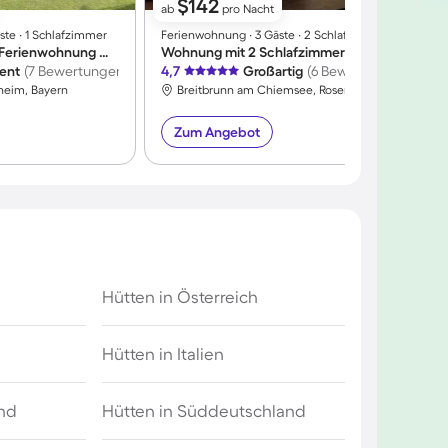
$142
ab
pro Nacht
te ∙ 1 Schlafzimmer
Ferienwohnung ∙ 3 Gäste ∙ 2 Schlafzimmer
F
Kinderfreundliche Ferienwohnung mit Sauna | Bergblick | Haustiere erlaubt
Wohnung mit 2 Schlafzimmern für 3 Personen
lent
(7 Bewertungen)
4,7
Großartig
(6 Bewertungen)
5
heim, Bayern
Breitbrunn am Chiemsee, Rosenheim, Bayern
Zum Angebot
Hütten in Österreich
n
Hütten in Italien
and
Hütten in Süddeutschland