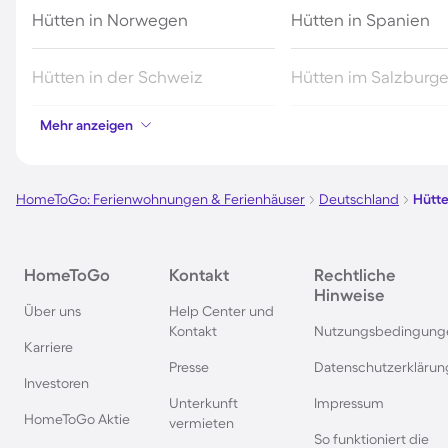
Hütten in Norwegen
Hütten in Spanien
Hütten in der Schweiz
Hütten im Salzburg
Mehr anzeigen
Hütten in Polen
Hütten in Südschw
Hütten in Slowenien
Hütten in Kärnten
HomeToGo: Ferienwohnungen & Ferienhäuser
Deutschland
Hütte
Hütten in Finnland
Hütten in Schottlan
HomeToGo
Kontakt
Rechtliche
Hinweise
Hütten in Niedersachsen
Hütten auf den Lofo
Über uns
Help Center und
Kontakt
Nutzungsbedingung
Karriere
Hütten in Europa
Hütten in Kanada
Presse
Datenschutzerklärun
Investoren
Unterkunft
Impressum
Hütten in den Französischen
Hütten in Neuseela
HomeToGo Aktie
vermieten
So funktioniert die
Alpen