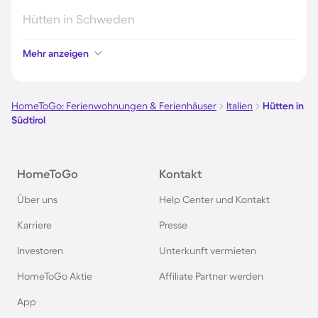
Hütten in Schweden
Mehr anzeigen
Hütten in Italien
Hütten in Holland
HomeToGo: Ferienwohnungen & Ferienhäuser
Italien
Hütten in
Südtirol
Hütten in Deutschland
HomeToGo
Kontakt
Hütten in Süddeutschland
Über uns
Help Center und Kontakt
Hütten in Norwegen
Karriere
Presse
Investoren
Unterkunft vermieten
Hütten in Spanien
HomeToGo Aktie
Affiliate Partner werden
Hütten in Bayern
App