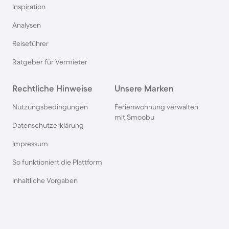
Inspiration
Hütten in Frankreich
Analysen
Reiseführer
Hütten in der Schweiz
Ratgeber für Vermieter
Hütten im Salzburger Land
Rechtliche Hinweise
Unsere Marken
Hütten in der Bretagne
Nutzungsbedingungen
Ferienwohnung verwalten
mit Smoobu
Datenschutzerklärung
Hütten in Polen
Impressum
So funktioniert die Plattform
Hütten in Südschweden
Inhaltliche Vorgaben
Hütten in den Alpen
Hütten in Slowenien