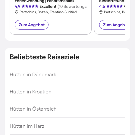
Ferienwohnung | Panoramablick
4,9
Exzellent
(10 Bewertungen)
4,6
Großa
Partschins, Bozen, Trentino-Südtirol
Partschins, Bozen, 
Zum Angebot
Zum Angebot
Beliebteste Reiseziele
Hütten in Dänemark
Hütten in Kroatien
Hütten in Österreich
Hütten im Harz