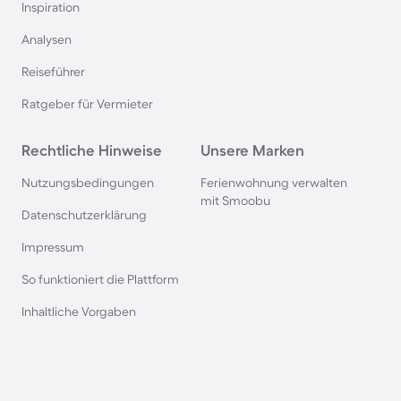
Inspiration
Hütten in der Schweiz
Analysen
Reiseführer
Hütten im Salzburger Land
Ratgeber für Vermieter
Hütten in der Bretagne
Rechtliche Hinweise
Unsere Marken
Hütten in Polen
Nutzungsbedingungen
Ferienwohnung verwalten
mit Smoobu
Datenschutzerklärung
Hütten in Südschweden
Impressum
So funktioniert die Plattform
Hütten in den Alpen
Inhaltliche Vorgaben
Hütten in Slowenien
Hütten in Kärnten