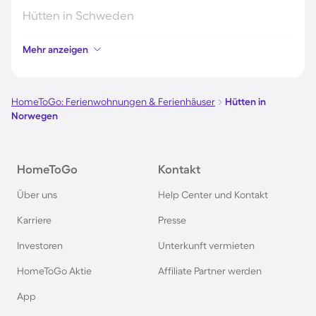
Hütten in Schweden
Mehr anzeigen
Hütten in Italien
Hütten in Holland
HomeToGo: Ferienwohnungen & Ferienhäuser
Hütten in
Norwegen
Hütten in Deutschland
HomeToGo
Kontakt
Hütten in Süddeutschland
Über uns
Help Center und Kontakt
Hütten in Spanien
Karriere
Presse
Investoren
Unterkunft vermieten
Hütten in Bayern
HomeToGo Aktie
Affiliate Partner werden
Hütten in Frankreich
App