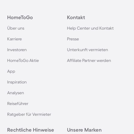
Hütten in Deutschland
HomeToGo
Kontakt
Hütten in Süddeutschland
Über uns
Help Center und Kontakt
Hütten in Norwegen
Karriere
Presse
Investoren
Unterkunft vermieten
Hütten in Spanien
HomeToGo Aktie
Affiliate Partner werden
Hütten in Bayern
App
Inspiration
Hütten in Frankreich
Analysen
Reiseführer
Hütten in der Schweiz
Ratgeber für Vermieter
Hütten im Salzburger Land
Rechtliche Hinweise
Unsere Marken