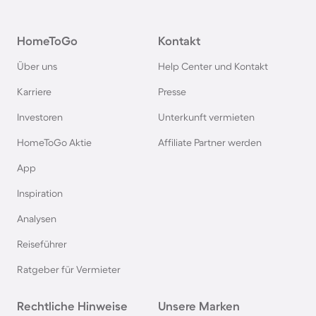
Hütten in Deutschland
HomeToGo
Kontakt
Hütten in Süddeutschland
Über uns
Help Center und Kontakt
Hütten in Norwegen
Karriere
Presse
Investoren
Unterkunft vermieten
Hütten in Spanien
HomeToGo Aktie
Affiliate Partner werden
Hütten in Bayern
App
Inspiration
Hütten in Frankreich
Analysen
Reiseführer
Hütten in der Schweiz
Ratgeber für Vermieter
Hütten im Salzburger Land
Rechtliche Hinweise
Unsere Marken