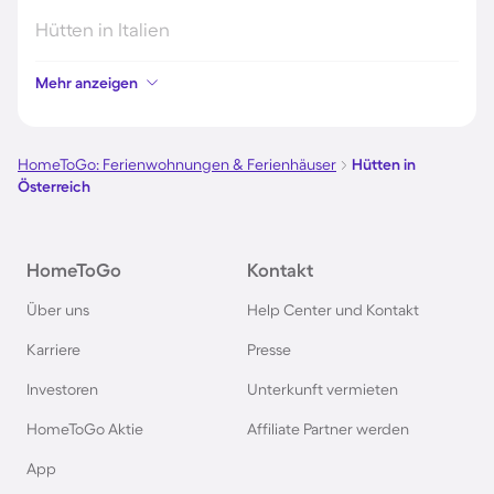
Hütten in Italien
Mehr anzeigen
Hütten in Holland
Hütten in Deutschland
HomeToGo: Ferienwohnungen & Ferienhäuser
Hütten in
Österreich
Hütten in Süddeutschland
HomeToGo
Kontakt
Hütten in Norwegen
Über uns
Help Center und Kontakt
Hütten in Spanien
Karriere
Presse
Investoren
Unterkunft vermieten
Hütten in Bayern
HomeToGo Aktie
Affiliate Partner werden
Hütten in Frankreich
App