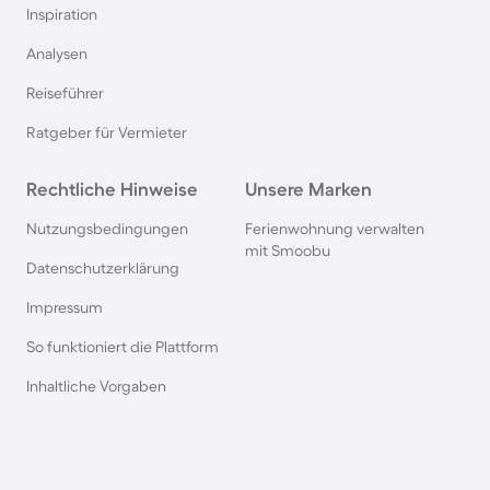
Inspiration
Hütten in der Schweiz
Analysen
Reiseführer
Hütten im Salzburger Land
Ratgeber für Vermieter
Hütten in der Bretagne
Rechtliche Hinweise
Unsere Marken
Hütten in Polen
Nutzungsbedingungen
Ferienwohnung verwalten
mit Smoobu
Datenschutzerklärung
Hütten in Südschweden
Impressum
So funktioniert die Plattform
Hütten in den Alpen
Inhaltliche Vorgaben
Hütten in Slowenien
Hütten in Kärnten