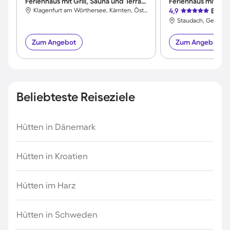
Ferienhaus mit Grill, Sauna und Terrasse
Klagenfurt am Wörthersee, Kärnten, Österreich
4,9
Exzel
Zum Angebot
Zum Angebot
Beliebteste Reiseziele
Hütten in Dänemark
Hütten in Kroatien
Hütten im Harz
Hütten in Schweden