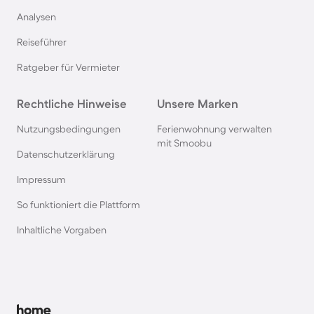
Analysen
Hütten in Frankreich
Reiseführer
Hütten in der Schweiz
Ratgeber für Vermieter
Hütten im Salzburger Land
Rechtliche Hinweise
Unsere Marken
Nutzungsbedingungen
Ferienwohnung verwalten
Hütten in der Bretagne
mit Smoobu
Datenschutzerklärung
Impressum
Hütten in Polen
So funktioniert die Plattform
Hütten in Südschweden
Inhaltliche Vorgaben
Hütten in den Alpen
Hütten in Slowenien