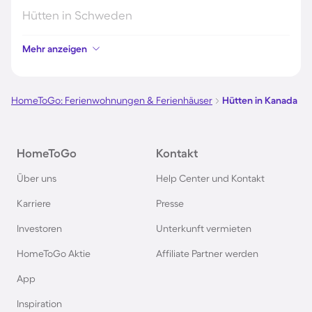
Hütten in Schweden
Mehr anzeigen
Hütten in Italien
Hütten in Holland
HomeToGo: Ferienwohnungen & Ferienhäuser
Hütten in Kanada
Hütten in Deutschland
HomeToGo
Kontakt
Hütten in Süddeutschland
Über uns
Help Center und Kontakt
Karriere
Presse
Hütten in Norwegen
Investoren
Unterkunft vermieten
Hütten in Spanien
HomeToGo Aktie
Affiliate Partner werden
App
Hütten in Bayern
Inspiration