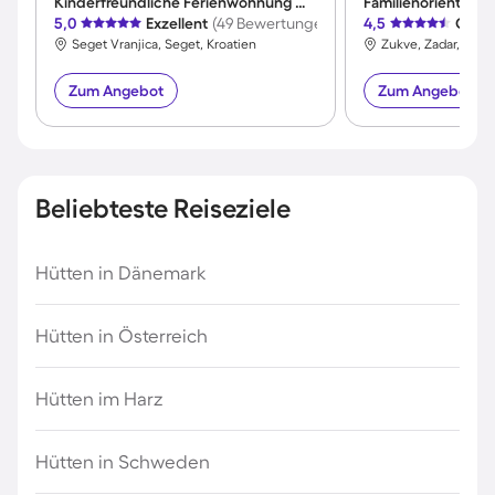
Kinderfreundliche Ferienwohnung mit Grill und Terrasse | Panoramablick | Nah am Strand
5,0
Exzellent
(49 Bewertungen)
4,5
Großa
Seget Vranjica, Seget, Kroatien
Zukve, Zadar, Kroat
Zum Angebot
Zum Angebot
Beliebteste Reiseziele
Hütten in Dänemark
Hütten in Österreich
Hütten im Harz
Hütten in Schweden