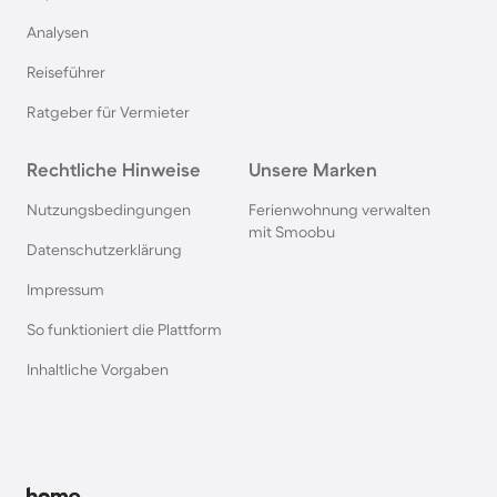
Analysen
Hütten in der Schweiz
Reiseführer
Hütten im Salzburger Land
Ratgeber für Vermieter
Hütten in der Bretagne
Rechtliche Hinweise
Unsere Marken
Nutzungsbedingungen
Ferienwohnung verwalten
Hütten in Polen
mit Smoobu
Datenschutzerklärung
Impressum
Hütten in Südschweden
So funktioniert die Plattform
Hütten in den Alpen
Inhaltliche Vorgaben
Hütten in Slowenien
Hütten in Kärnten