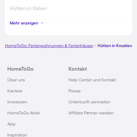
Hütten in Italien
Mehr anzeigen
Hütten in Holland
Hütten in Deutschland
HomeToGo: Ferienwohnungen & Ferienhäuser
Hütten in Kroatien
Hütten in Süddeutschland
HomeToGo
Kontakt
Hütten in Norwegen
Über uns
Help Center und Kontakt
Karriere
Presse
Hütten in Spanien
Investoren
Unterkunft vermieten
Hütten in Bayern
HomeToGo Aktie
Affiliate Partner werden
App
Hütten in Frankreich
Inspiration