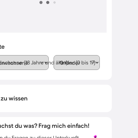
te
wachsene (18 Jahre und älter)
Kinder (0 bis 17)
 zu wissen
uchst du was? Frag mich einfach!
 du Fragen zu dieser Unterkunft