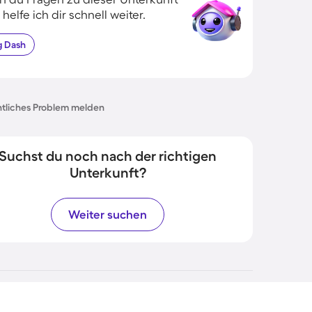
 helfe ich dir schnell weiter.
g
Dash
tliches Problem melden
Suchst du noch nach der richtigen
Unterkunft?
Weiter suchen