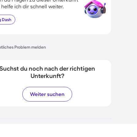
 helfe ich dir schnell weiter.
g
Dash
tliches Problem melden
Suchst du noch nach der richtigen
Unterkunft?
Weiter suchen