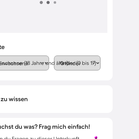
te
wachsene (18 Jahre und älter)
Kinder (0 bis 17)
 zu wissen
uchst du was? Frag mich einfach!
 du Fragen zu dieser Unterkunft