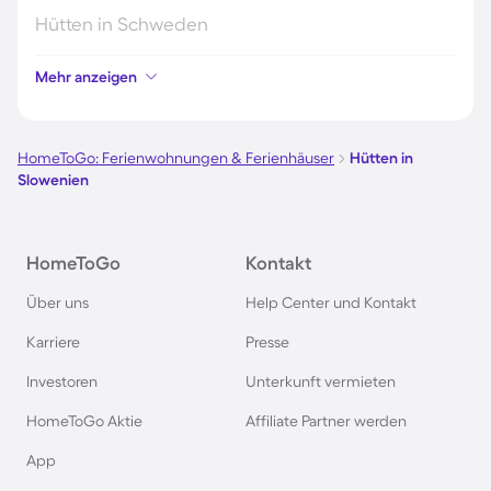
Hütten in Schweden
Mehr anzeigen
Hütten in Italien
Hütten in Holland
HomeToGo: Ferienwohnungen & Ferienhäuser
Hütten in
Slowenien
Hütten in Deutschland
HomeToGo
Kontakt
Hütten in Süddeutschland
Über uns
Help Center und Kontakt
Hütten in Norwegen
Karriere
Presse
Investoren
Unterkunft vermieten
Hütten in Spanien
HomeToGo Aktie
Affiliate Partner werden
Hütten in Bayern
App