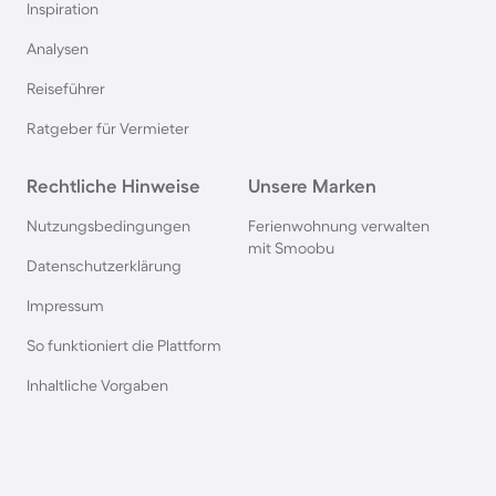
Inspiration
Hütten in Frankreich
Analysen
Reiseführer
Hütten in der Schweiz
Ratgeber für Vermieter
Hütten im Salzburger Land
Rechtliche Hinweise
Unsere Marken
Hütten in der Bretagne
Nutzungsbedingungen
Ferienwohnung verwalten
mit Smoobu
Datenschutzerklärung
Hütten in Polen
Impressum
So funktioniert die Plattform
Hütten in Südschweden
Inhaltliche Vorgaben
Hütten in den Alpen
Hütten in Kärnten