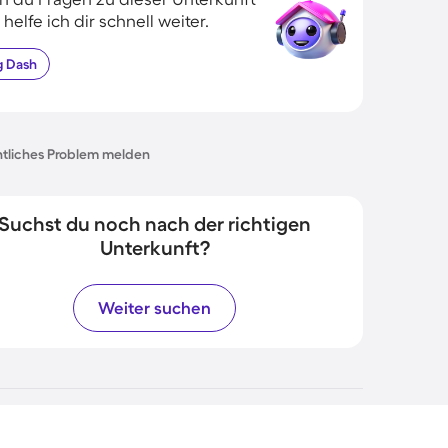
 helfe ich dir schnell weiter.
g
Dash
tliches Problem melden
Suchst du noch nach der richtigen
Unterkunft?
Weiter suchen