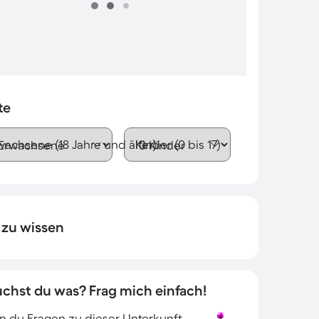
te
wachsene (18 Jahre und älter)
Kinder (0 bis 17)
 zu wissen
uchst du was? Frag mich einfach!
 du Fragen zu dieser Unterkunft