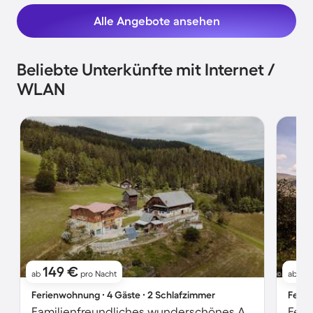
Alle Angebote ansehen
Beliebte Unterkünfte mit Internet /
WLAN
149 €
61
ab
pro Nacht
ab
Ferienwohnung ∙ 4 Gäste ∙ 2 Schlafzimmer
Ferie
Familienfreundliches wunderschönes Apartment mit Terrasse