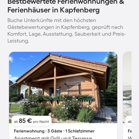
Bestbewertete Ferienwohnungen &
Ferienhäuser in Kapfenberg
Buche Unterkünfte mit den höchsten
Gästebewertungen in Kapfenberg, geprüft nach
Komfort, Lage, Ausstattung, Sauberkeit und Preis-
Leistung.
85 €
1
ab
pro Nacht
ab
Ferienwohnung ∙ 3 Gäste ∙ 1 Schlafzimmer
Ferie
Apartment mit Grill und Terrasse
Wohn