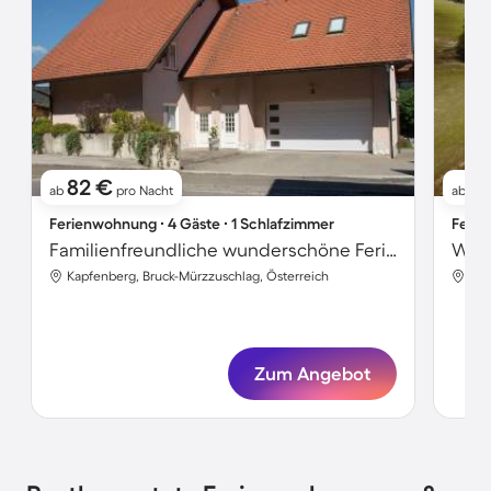
82 €
1
ab
pro Nacht
ab
Ferienwohnung ∙ 4 Gäste ∙ 1 Schlafzimmer
Ferie
Familienfreundliche wunderschöne Ferienwohnung mit Garten | Haustierfreundlich
Wohn
Kapfenberg, Bruck-Mürzzuschlag, Österreich
Kap
Zum Angebot