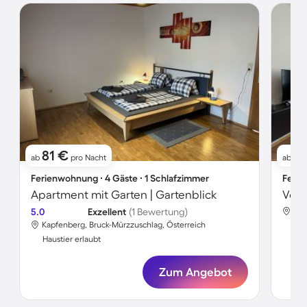
81 €
91
ab
pro Nacht
ab
Ferienwohnung ∙ 4 Gäste ∙ 1 Schlafzimmer
Ferie
Apartment mit Garten | Gartenblick
5.0
Exzellent
(1 Bewertung)
Kap
Kapfenberg, Bruck-Mürzzuschlag, Österreich
Hau
Haustier erlaubt
Zum Angebot