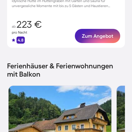
Idyllische Hütte im Hüttengraben mit Garten und Sauna für
unvergessliche Momente mit bis zu 5 Gästen und Haustieren
willkommen
223 €
ab
pro Nacht
Zum Angebot
4.8
Ferienhäuser & Ferienwohnungen
mit Balkon