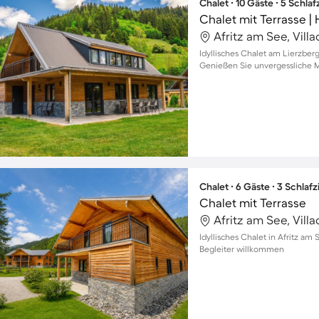
Chalet ∙ 10 Gäste ∙ 5 Schla
Chalet mit Terrasse |
Afritz am See, Vill
Idyllisches Chalet am Lierzberg
Genießen Sie unvergessliche M
Chalet ∙ 6 Gäste ∙ 3 Schla
Chalet mit Terrasse
Afritz am See, Vill
Idyllisches Chalet in Afritz am 
Begleiter willkommen