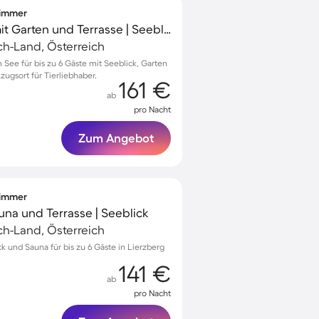
fzimmer
Geräumiges Chalet mit Garten und Terrasse | Seeblick | Haustiere erlaubt
ach-Land, Österreich
 See für bis zu 6 Gäste mit Seeblick, Garten
zugsort für Tierliebhaber.
161 €
ab
pro Nacht
Zum Angebot
fzimmer
una und Terrasse | Seeblick
ach-Land, Österreich
k und Sauna für bis zu 6 Gäste in Lierzberg
141 €
ab
pro Nacht