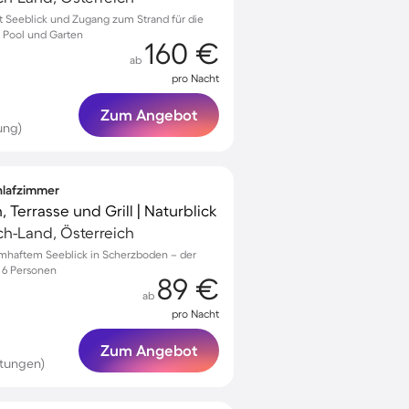
 Seeblick und Zugang zum Strand für die
 Pool und Garten
160 €
ab
pro Nacht
Zum Angebot
ung)
chlafzimmer
 Terrasse und Grill | Naturblick
ach-Land, Österreich
umhaftem Seeblick in Scherzboden – der
u 6 Personen
89 €
ab
pro Nacht
Zum Angebot
rtungen)