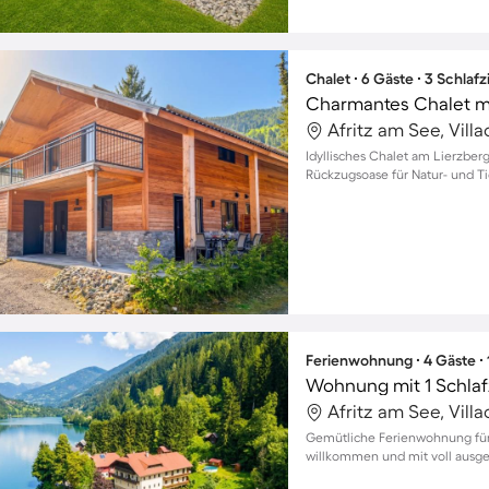
Chalet ∙ 6 Gäste ∙ 3 Schla
Afritz am See, Vill
Idyllisches Chalet am Lierzberg
Rückzugsoase für Natur- und Ti
Ferienwohnung ∙ 4 Gäste ∙
Wohnung mit 1 Schlaf
Afritz am See, Vill
Gemütliche Ferienwohnung für 
willkommen und mit voll ausge