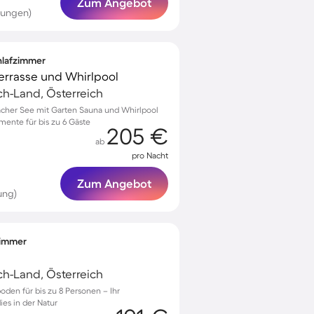
Zum Angebot
tungen)
chlafzimmer
 Terrasse und Whirlpool
ach-Land, Österreich
iacher See mit Garten Sauna und Whirlpool
mente für bis zu 6 Gäste
205 €
ab
pro Nacht
Zum Angebot
ung)
fzimmer
ach-Land, Österreich
den für bis zu 8 Personen – Ihr
ies in der Natur