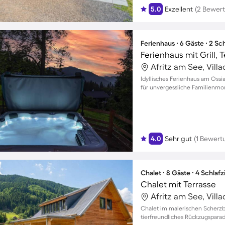
5.0
Exzellent
(2 Bewer
Ferienhaus ∙ 6 Gäste ∙ 2 S
Ferienhaus mit Grill,
Afritz am See, Vill
Idyllisches Ferienhaus am Oss
für unvergessliche Familienmo
4.0
Sehr gut
(1 Bewert
Chalet ∙ 8 Gäste ∙ 4 Schla
Chalet mit Terrasse
Afritz am See, Vill
Chalet im malerischen Scherzbo
tierfreundliches Rückzugsparad