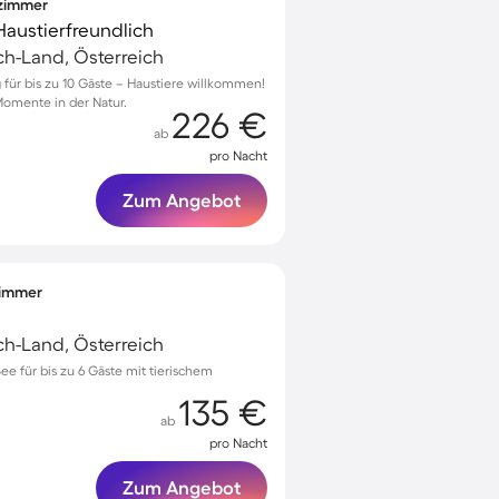
fzimmer
 Haustierfreundlich
ach-Land, Österreich
 für bis zu 10 Gäste – Haustiere willkommen!
omente in der Natur.
226 €
ab
pro Nacht
Zum Angebot
fzimmer
ach-Land, Österreich
See für bis zu 6 Gäste mit tierischem
135 €
ab
pro Nacht
Zum Angebot