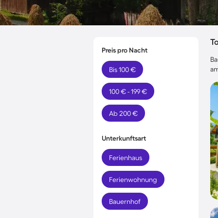
T
Preis pro Nacht
Ba
am
Bis 100 €
100 € - 199 €
Ab 200 €
Unterkunftsart
Ferienhaus
Ferienwohnung
Bauernhof