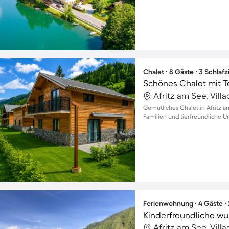
Chalet ∙ 8 Gäste ∙ 3 Schla
Schönes Chalet mit Te
Afritz am See, Vill
Gemütliches Chalet in Afritz am
Familien und tierfreundliche Ur
Ferienwohnung ∙ 4 Gäste ∙
Afritz am See, Vill