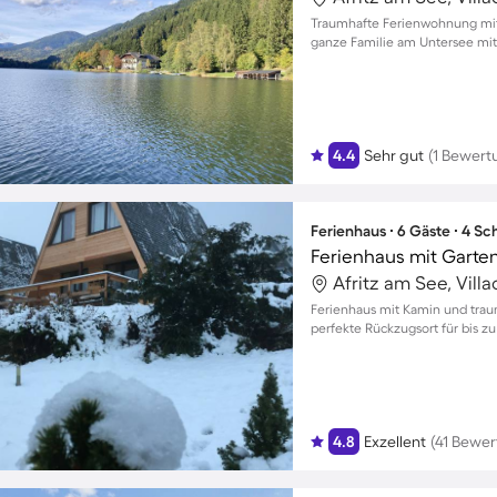
Traumhafte Ferienwohnung mit
ganze Familie am Untersee mit
4.4
Sehr gut
(1 Bewert
Ferienhaus ∙ 6 Gäste ∙ 4 S
Ferienhaus mit Garten,
Afritz am See, Vill
Ferienhaus mit Kamin und tra
perfekte Rückzugsort für bis z
4.8
Exzellent
(41 Bewe