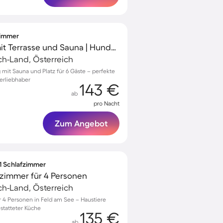
fzimmer
Charmantes Chalet mit Terrasse und Sauna | Hunde erlaubt
ach-Land, Österreich
 mit Sauna und Platz für 6 Gäste – perfekte
erliebhaber
143 €
ab
pro Nacht
Zum Angebot
 1 Schlafzimmer
zimmer für 4 Personen
ach-Land, Österreich
4 Personen in Feld am See – Haustiere
statteter Küche
135 €
ab