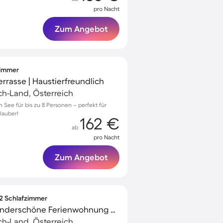
pro Nacht
Zum Angebot
fzimmer
rrasse | Haustierfreundlich
ach-Land, Österreich
 See für bis zu 8 Personen – perfekt für
lauber!
162 €
ab
pro Nacht
Zum Angebot
 2 Schlafzimmer
Kinderfreundliche wunderschöne Ferienwohnung mit Garten, Pool und Terrasse | Seeblick | Ideal für Homeoffice | Hunde erlaubt
ach-Land, Österreich