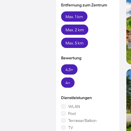
Entfernung zum Zentrum
Max. 1 km
Max. 2 km
Max. 5 km
Bewertung
4,5+
4+
Dienstleistungen
WLAN
Pool
Terrasse/Balkon
TV