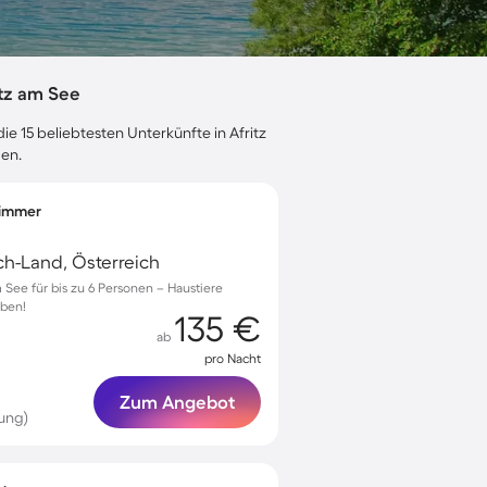
tz am See
ie 15 beliebtesten Unterkünfte in Afritz
gen.
fzimmer
ach-Land, Österreich
 See für bis zu 6 Personen – Haustiere
eben!
135 €
ab
pro Nacht
Zum Angebot
ung)