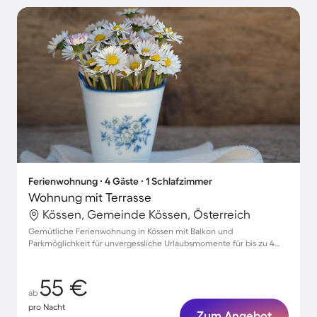
Ferienwohnung ∙ 4 Gäste ∙ 1 Schlafzimmer
Wohnung mit Terrasse
Kössen, Gemeinde Kössen, Österreich
Gemütliche Ferienwohnung in Kössen mit Balkon und
Parkmöglichkeit für unvergessliche Urlaubsmomente für bis zu 4
Personen
55 €
ab
pro Nacht
Zum Angebot