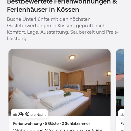
Bestbewertete Ferienwohnungen &
Ferienhäuser in Kössen
Buche Unterkünfte mit den höchsten
Gästebewertungen in Kössen, geprüft nach
Komfort, Lage, Ausstattung, Sauberkeit und Preis-
Leistung.
74 €
9
ab
pro Nacht
ab
Ferienwohnung ∙ 5 Gäste ∙ 2 Schlafzimmer
Ferie
Wohnung mit 2 Schlafzimmern für 5 Personen