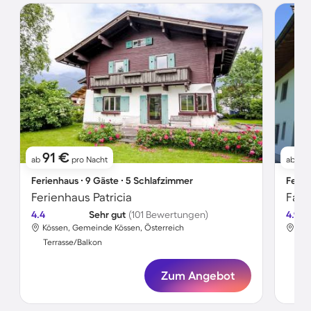
91 €
8
ab
pro Nacht
ab
Ferienhaus ∙ 9 Gäste ∙ 5 Schlafzimmer
Ferie
Ferienhaus Patricia
4.4
Sehr gut
(101 Bewertungen)
4.9
Kössen, Gemeinde Kössen, Österreich
Kös
Terrasse/Balkon
Ter
Zum Angebot