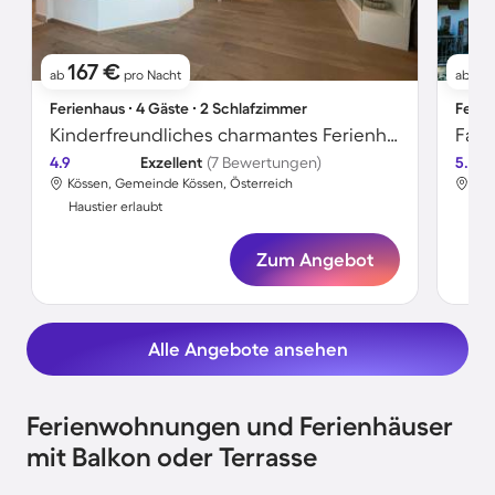
167 €
9
ab
pro Nacht
ab
Ferienhaus ∙ 4 Gäste ∙ 2 Schlafzimmer
Ferie
Kinderfreundliches charmantes Ferienhaus mit Terrasse und Garten | Hunde erlaubt
4.9
Exzellent
(7 Bewertungen)
5.0
Kössen, Gemeinde Kössen, Österreich
Kös
Haustier erlaubt
Hau
Zum Angebot
Alle Angebote ansehen
Ferienwohnungen und Ferienhäuser
mit Balkon oder Terrasse