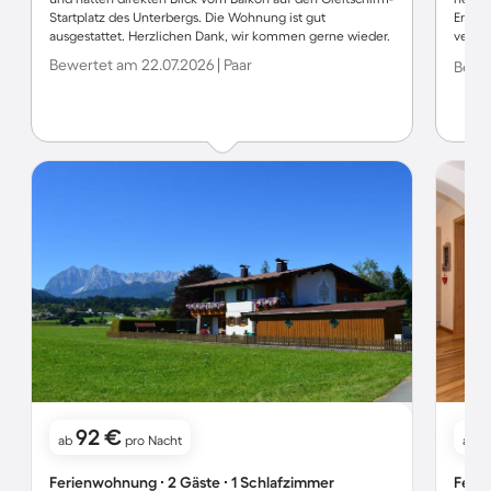
Startplatz des Unterbergs. Die Wohnung ist gut
Erzeug
ausgestattet. Herzlichen Dank, wir kommen gerne wieder.
versc
am Wa
Bewertet am 22.07.2026 | Paar
Bewer
92 €
ab
pro Nacht
ab
Ferienwohnung ∙ 2 Gäste ∙ 1 Schlafzimmer
Ferie