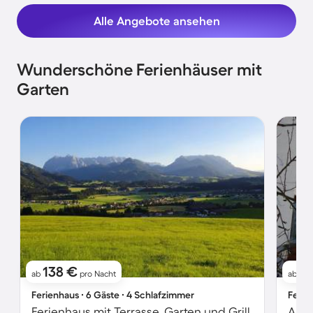
Alle Angebote ansehen
Wunderschöne Ferienhäuser mit
Garten
138 €
9
ab
pro Nacht
ab
Ferienhaus ∙ 6 Gäste ∙ 4 Schlafzimmer
Ferie
Ferienhaus mit Terrasse, Garten und Grill
Apar