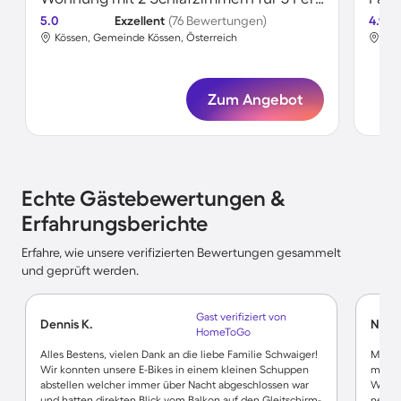
5.0
Exzellent
(76 Bewertungen)
4.9
Kössen, Gemeinde Kössen, Österreich
Kös
Zum Angebot
Echte Gästebewertungen &
Erfahrungsberichte
Erfahre, wie unsere verifizierten Bewertungen gesammelt
und geprüft werden.
Gast verifiziert von
Dennis K.
Nadin
HomeToGo
Alles Bestens, vielen Dank an die liebe Familie Schwaiger!
Moder
Wir konnten unsere E-Bikes in einem kleinen Schuppen
mit to
abstellen welcher immer über Nacht abgeschlossen war
Wohnu
und hatten direkten Blick vom Balkon auf den Gleitschirm-
nette 