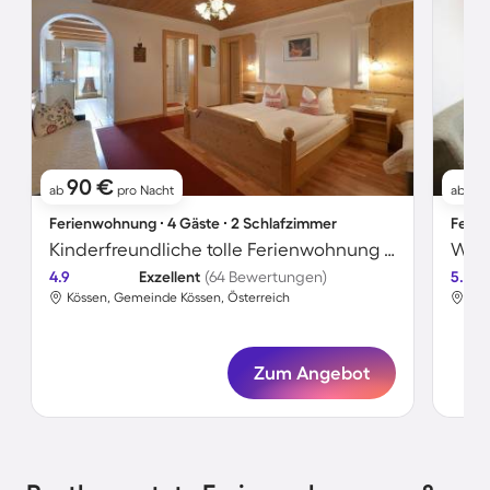
90 €
1
ab
pro Nacht
ab
Ferienwohnung ∙ 4 Gäste ∙ 2 Schlafzimmer
Ferie
Kinderfreundliche tolle Ferienwohnung mit Terrasse, Grill und Garten
4.9
Exzellent
(64 Bewertungen)
5.0
Kössen, Gemeinde Kössen, Österreich
Kös
Zum Angebot