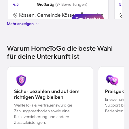
4.5
Großartig
(97 Bewertungen)
5.0
Kössen, Gemeinde Kössen, Österreich
K
Zum Angebot
Mehr anzeigen
Warum HomeToGo die beste Wahl
für deine Unterkunft ist
Sicher bezahlen und auf dem
Preisgekr
richtigen Weg bleiben
Erlebe nahtl
Wähle lokale, vertrauenswürdige
Support bei 
Zahlungsmethoden sowie eine
Bedenken.
Reiseversicherung und andere
Zusatzleistungen.