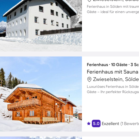
Ferienhaus in Sölden mit traumh
Gäste – ideal für einen unverg
Ferienhaus ∙ 10 Gäste ∙ 3 
Zwieselstein, Sölde
Luxuriöses Ferienhaus in Sölde
Gäste – Ihr perfekter Rückzugs
5.0
Exzellent
(1 Bewert