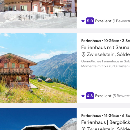
5.0
Exzellent
(1 Bewert
Ferienhaus ∙ 10 Gäste ∙ 3 
Zwieselstein, Sölde
Gemütliches Ferienhaus in Söl
Momente mit bis zu 10 Gästen i
4.8
Exzellent
(5 Bewer
Ferienhaus ∙ 16 Gäste ∙ 6 
Ferienhaus | Bergblic
Zwieselstein, Sölde