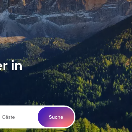
r in
Gäste
Suche