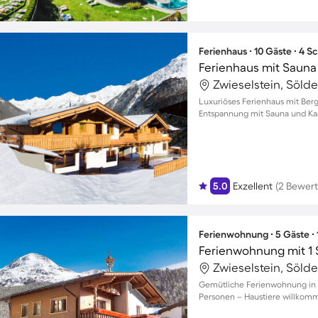
Ferienhaus ∙ 10 Gäste ∙ 4 
Zwieselstein, Sölde
Luxuriöses Ferienhaus mit Bergb
Entspannung mit Sauna und K
5.0
Exzellent
(2 Bewer
Ferienwohnung ∙ 5 Gäste ∙
Ferienwohnung mit 1 
Zwieselstein, Sölde
Gemütliche Ferienwohnung in S
Personen – Haustiere willkom