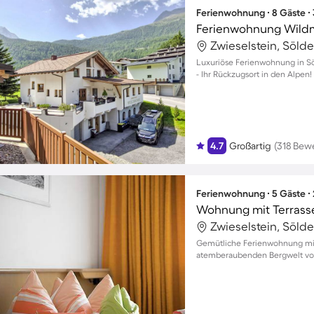
Ferienwohnung ∙ 8 Gäste ∙
Ferienwohnung Wild
Zwieselstein, Sölde
Luxuriöse Ferienwohnung in Söl
- Ihr Rückzugsort in den Alpen!
4.7
Großartig
(318 Bew
Ferienwohnung ∙ 5 Gäste ∙
Wohnung mit Terrass
Zwieselstein, Sölde
Gemütliche Ferienwohnung mit 
atemberaubenden Bergwelt vo