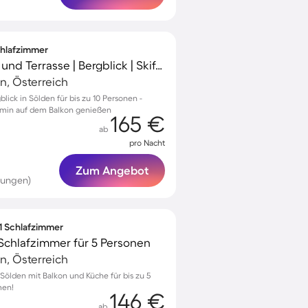
Schlafzimmer
Ferienhaus mit Sauna und Terrasse | Bergblick | Skifahren in der Nähe
n, Österreich
lick in Sölden für bis zu 10 Personen -
amin auf dem Balkon genießen
165 €
ab
pro Nacht
Zum Angebot
tungen)
 1 Schlafzimmer
Schlafzimmer für 5 Personen
n, Österreich
ölden mit Balkon und Küche für bis zu 5
men!
146 €
ab