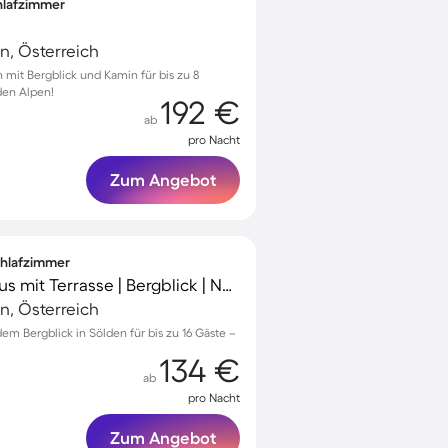
chlafzimmer
k
n, Österreich
n mit Bergblick und Kamin für bis zu 8
den Alpen!
192 €
ab
pro Nacht
Zum Angebot
Schlafzimmer
Charmantes Ferienhaus mit Terrasse | Bergblick | Nah am Skifahren
n, Österreich
m Bergblick in Sölden für bis zu 16 Gäste –
134 €
ab
pro Nacht
Zum Angebot