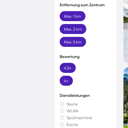
Entfernung zum Zentrum
Max. 1 km
Max. 2 km
Max. 5 km
Bewertung
4,5+
4+
Dienstleistungen
Sauna
WLAN
Spülmaschine
Küche