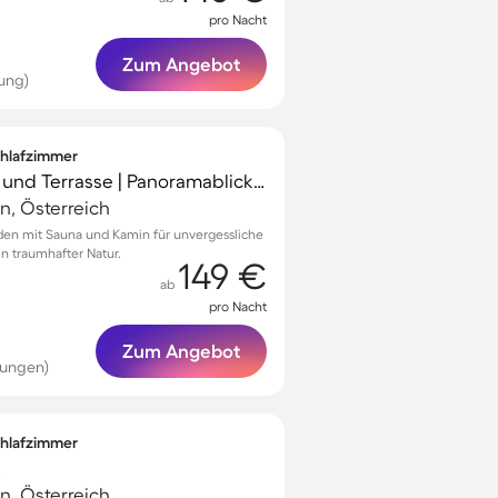
pro Nacht
Zum Angebot
ung)
Schlafzimmer
Ferienhaus mit Sauna und Terrasse | Panoramablick | Skifahren in der Nähe
n, Österreich
den mit Sauna und Kamin für unvergessliche
n traumhafter Natur.
149 €
ab
pro Nacht
Zum Angebot
tungen)
Schlafzimmer
k
n, Österreich