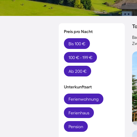
T
Preis pro Nacht
Ba
Zw
Bis 100 €
100 € - 199 €
Ab 200 €
Unterkunftsart
Ferienwohnung
Ferienhaus
Pension