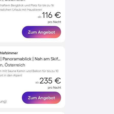
aftem Bergblick und Platz für bis zu 16
esslichen Urlaub mit Haustieren
116 €
ab
pro Nacht
Zum Angebot
Schlafzimmer
Ferienhaus mit Sauna | Panoramablick | Nah am Skifahren
n, Österreich
n mit Sauna Kamin und Balkon für bis zu 10
ort in den Alpen!
235 €
ab
pro Nacht
Zum Angebot
ung)