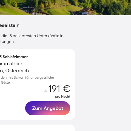
eselstein
 die 15 beliebtesten Unterkünfte in
rtungen.
 3 Schlafzimmer
oramablick
n, Österreich
en mit Balkon für unvergessliche
6 Gäste
191 €
ab
pro Nacht
Zum Angebot