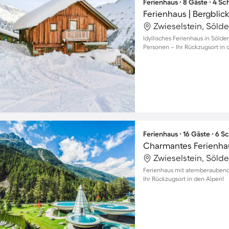
Ferienhaus ∙ 8 Gäste ∙ 4 S
Ferienhaus | Bergblic
Zwieselstein, Sölde
Idyllisches Ferienhaus in Sölde
Personen – Ihr Rückzugsort in 
Ferienhaus ∙ 16 Gäste ∙ 6 
Zwieselstein, Sölde
Ferienhaus mit atemberaubende
Ihr Rückzugsort in den Alpen!