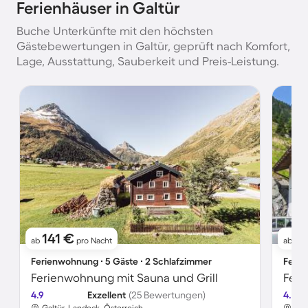
Ferienhäuser in Galtür
Buche Unterkünfte mit den höchsten
Gästebewertungen in Galtür, geprüft nach Komfort,
Lage, Ausstattung, Sauberkeit und Preis-Leistung.
141 €
1
ab
pro Nacht
ab
Ferienwohnung ∙ 5 Gäste ∙ 2 Schlafzimmer
Ferie
Ferienwohnung mit Sauna und Grill
4.9
Exzellent
(25 Bewertungen)
4.7
Galtür, Landeck, Österreich
Gal