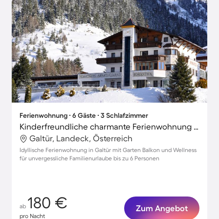
Ferienwohnung ∙ 6 Gäste ∙ 3 Schlafzimmer
Kinderfreundliche charmante Ferienwohnung mit Terrasse, Grill und Sauna | Ideal für Homeoffice
Galtür, Landeck, Österreich
Idyllische Ferienwohnung in Galtür mit Garten Balkon und Wellness
für unvergessliche Familienurlaube bis zu 6 Personen
180 €
ab
Zum Angebot
pro Nacht