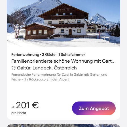
Ferienwohnung ∙ 2 Gäste ∙ 1 Schlafzimmer
Familienorientierte schöne Wohnung mit Garten und Grill | Perfekt für die Arbeit von Zuhause
Galtür, Landeck, Österreich
Romantische Ferienwohnung für Zwei in Galtür mit Garten und
Küche – Ihr Rückzugsort in den Alpen!
201 €
ab
Zum Angebot
pro Nacht