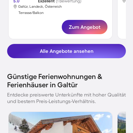
5.0
Exzellent
(1 Bewertung)
Gal
Galtür, Landeck, Österreich
Ter
Terrasse/Balkon
Zum Angebot
Alle Angebote ansehen
Günstige Ferienwohnungen &
Ferienhäuser in Galtür
Entdecke preiswerte Unterkünfte mit hoher Qualität
und bestem Preis-Leistungs-Verhältnis.