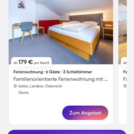
179 €
11
ab
pro Nacht
ab
Ferienwohnung ∙ 6 Gäste ∙ 3 Schlafzimmer
Ferie
Familienorientierte Ferienwohnung mit Sauna
Fami
Galtür, Landeck, Österreich
Gal
Sauna
Sa
Zum Angebot