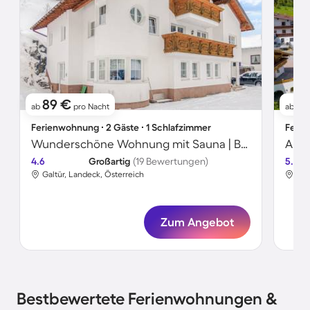
89 €
1
ab
pro Nacht
ab
Ferienwohnung ∙ 2 Gäste ∙ 1 Schlafzimmer
Ferie
Wunderschöne Wohnung mit Sauna | Bergblick
Apar
4.6
Großartig
(19 Bewertungen)
5.0
Galtür, Landeck, Österreich
Gal
Zum Angebot
Bestbewertete Ferienwohnungen &