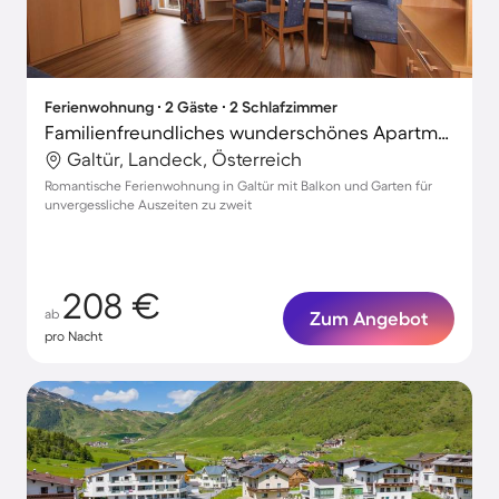
Ferienwohnung ∙ 2 Gäste ∙ 2 Schlafzimmer
Familienfreundliches wunderschönes Apartment mit Grill und Garten | Gartenblick | Ideal für Homeoffice
Galtür, Landeck, Österreich
Romantische Ferienwohnung in Galtür mit Balkon und Garten für
unvergessliche Auszeiten zu zweit
208 €
ab
Zum Angebot
pro Nacht