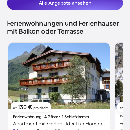
Alle Angebote ansehen
Ferienwohnungen und Ferienhäuser
mit Balkon oder Terrasse
130 €
1
ab
pro Nacht
ab
Ferienwohnung ∙ 4 Gäste ∙ 2 Schlafzimmer
Ferie
Apartment mit Garten | Ideal für Homeoffice