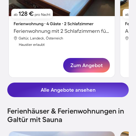
128 €
1
ab
pro Nacht
ab
Ferienwohnung ∙ 4 Gäste ∙ 2 Schlafzimmer
Ferie
Ferienwohnung mit 2 Schlafzimmern für 4 Personen
Apar
Galtür, Landeck, Österreich
Gal
Haustier erlaubt
Hau
Zum Angebot
Alle Angebote ansehen
Ferienhäuser & Ferienwohnungen in
Galtür mit Sauna