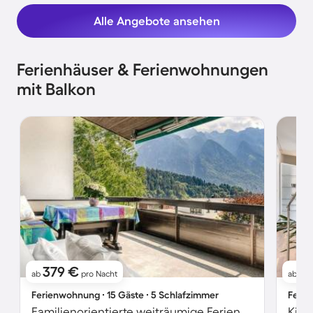
Alle Angebote ansehen
Ferienhäuser & Ferienwohnungen
mit Balkon
379 €
2
ab
pro Nacht
ab
Ferienwohnung ∙ 15 Gäste ∙ 5 Schlafzimmer
Ferie
Familienorientierte weiträumige Ferienwohnung mit Garten, Grill und Terrasse