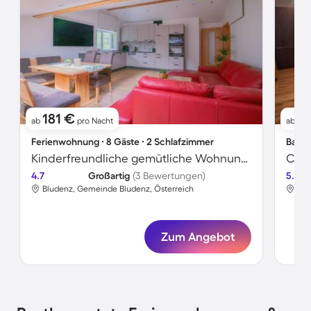
181 €
12
ab
pro Nacht
ab
Ferienwohnung ∙ 8 Gäste ∙ 2 Schlafzimmer
Bauer
Kinderfreundliche gemütliche Wohnung mit Terrasse und Grill | Hunde erlaubt
Char
4.7
Großartig
(3 Bewertungen)
5.0
Bludenz, Gemeinde Bludenz, Österreich
Blu
Zum Angebot