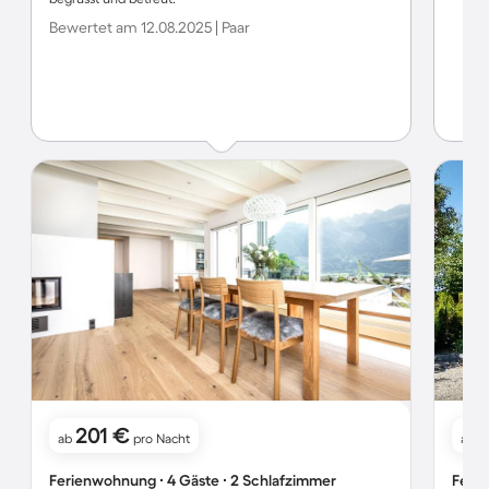
Bewertet am 12.08.2025 | Paar
201 €
ab
pro Nacht
ab
Ferienwohnung ∙ 4 Gäste ∙ 2 Schlafzimmer
Ferie