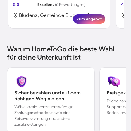
5.0
Exzellent
(6 Bewertungen)
4.5
Bludenz, Gemeinde Bludenz, Österreich
Zum Angebot
Warum HomeToGo die beste Wahl
für deine Unterkunft ist
Sicher bezahlen und auf dem
Preisgekr
richtigen Weg bleiben
Erlebe nahtl
Wähle lokale, vertrauenswürdige
Support bei 
Zahlungsmethoden sowie eine
Bedenken.
Reiseversicherung und andere
Zusatzleistungen.