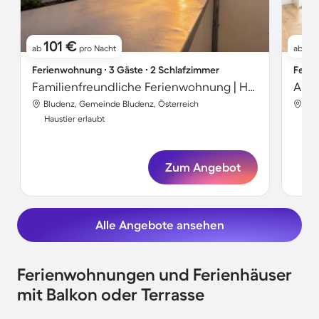
101 €
2
ab
pro Nacht
ab
Ferienwohnung ∙ 3 Gäste ∙ 2 Schlafzimmer
Ferie
Familienfreundliche Ferienwohnung | Hunde erlaubt
Apar
Bludenz, Gemeinde Bludenz, Österreich
Blu
Haustier erlaubt
Hau
Zum Angebot
Alle Angebote ansehen
Ferienwohnungen und Ferienhäuser
mit Balkon oder Terrasse