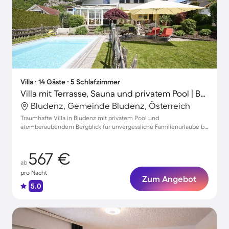
Villa ∙ 14 Gäste ∙ 5 Schlafzimmer
Villa mit Terrasse, Sauna und privatem Pool | Bergblick | Perfekt für die Arbeit von Zuhause
Bludenz, Gemeinde Bludenz, Österreich
Traumhafte Villa in Bludenz mit privatem Pool und
atemberaubendem Bergblick für unvergessliche Familienurlaube bis
zu 14 Personen
567 €
ab
pro Nacht
Zum Angebot
5.0