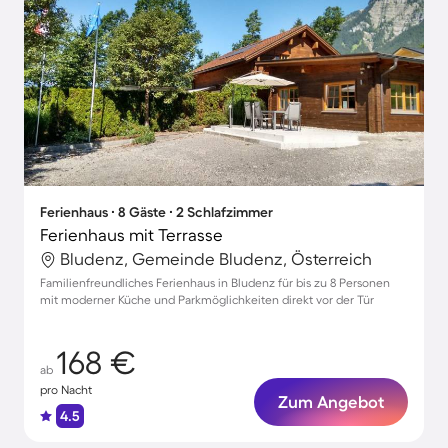
Ferienhaus ∙ 8 Gäste ∙ 2 Schlafzimmer
Ferienhaus mit Terrasse
Bludenz, Gemeinde Bludenz, Österreich
Familienfreundliches Ferienhaus in Bludenz für bis zu 8 Personen
mit moderner Küche und Parkmöglichkeiten direkt vor der Tür
168 €
ab
pro Nacht
Zum Angebot
4.5