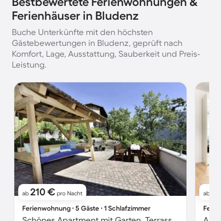
Bestbewertete Ferienwohnungen &
Ferienhäuser in Bludenz
Buche Unterkünfte mit den höchsten
Gästebewertungen in Bludenz, geprüft nach
Komfort, Lage, Ausstattung, Sauberkeit und Preis-
Leistung.
210 €
1
ab
pro Nacht
ab
Ferienwohnung ∙ 5 Gäste ∙ 1 Schlafzimmer
Ferie
Schönes Apartment mit Garten, Terrasse und Grill | Bergblick
Apar