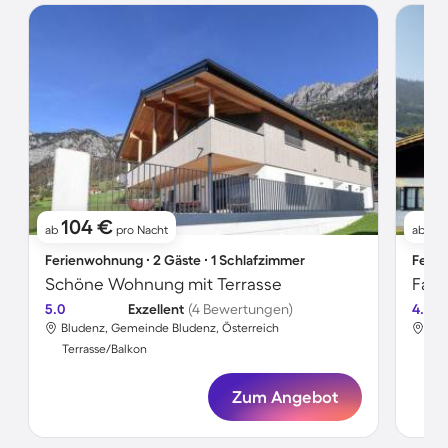
104 €
3
ab
pro Nacht
ab
Ferienwohnung ∙ 2 Gäste ∙ 1 Schlafzimmer
Ferie
Schöne Wohnung mit Terrasse
5.0
Exzellent
(4 Bewertungen)
4.0
Bludenz, Gemeinde Bludenz, Österreich
Blu
Terrasse/Balkon
Ter
Zum Angebot