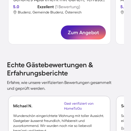
5.0
Exzellent
(1 Bewertung)
5.0
Bludenz, Gemeinde Bludenz, Österreich
Blu
Zum Angebot
Echte Gästebewertungen &
Erfahrungsberichte
Erfahre, wie unsere verifizierten Bewertungen gesammelt
und geprüft werden.
Gast verifiziert von
Michael N.
Sofia 
HomeToGo
Wunderschön eingerichtete Wohnung mit toller Aussicht.
Super
Gastgeber äusserst freundlich, hilfsbereit und
einem 
zuvorkommend. Wir wurden noch nie so liebevoll
Bewer
begrüsst und betreut.