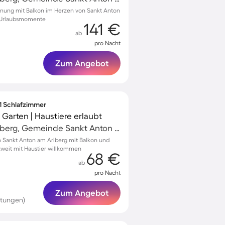
hnung mit Balkon im Herzen von Sankt Anton
e Urlaubsmomente
141 €
ab
pro Nacht
Zum Angebot
 1 Schlafzimmer
arten | Haustiere erlaubt
Sankt Anton am Arlberg, Gemeinde Sankt Anton am Arlberg, Österreich
 Sankt Anton am Arlberg mit Balkon und
zweit mit Haustier willkommen
68 €
ab
pro Nacht
Zum Angebot
rtungen)