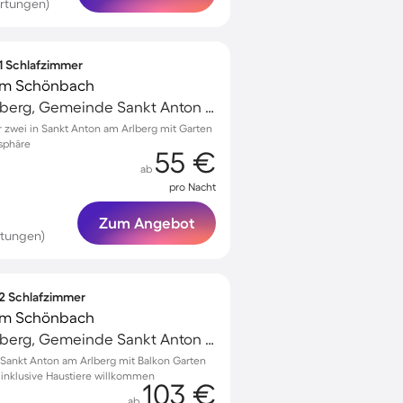
rtungen)
 1 Schlafzimmer
am Schönbach
Sankt Anton am Arlberg, Gemeinde Sankt Anton am Arlberg, Österreich
zwei in Sankt Anton am Arlberg mit Garten
sphäre
55 €
ab
pro Nacht
Zum Angebot
rtungen)
 2 Schlafzimmer
am Schönbach
Sankt Anton am Arlberg, Gemeinde Sankt Anton am Arlberg, Österreich
Sankt Anton am Arlberg mit Balkon Garten
e inklusive Haustiere willkommen
103 €
ab