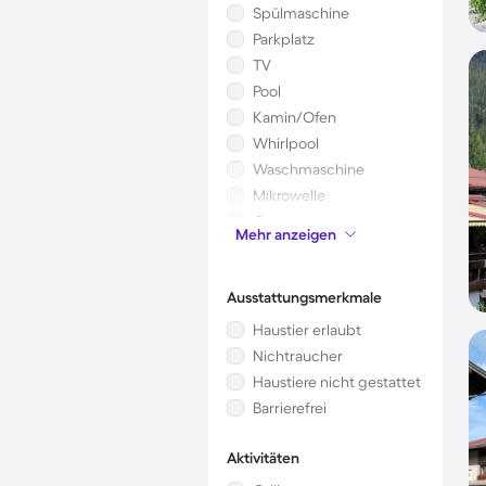
Spülmaschine
Parkplatz
TV
Pool
Kamin/Ofen
Whirlpool
Waschmaschine
Mikrowelle
Garten
Mehr anzeigen
Kinderbett
Ausstattungsmerkmale
Haustier erlaubt
Nichtraucher
Haustiere nicht gestattet
Barrierefrei
Aktivitäten