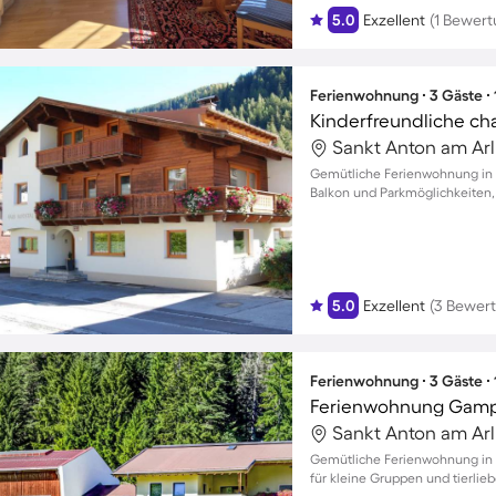
5.0
Exzellent
(1 Bewert
Ferienwohnung ∙ 3 Gäste ∙
Gemütliche Ferienwohnung in S
Balkon und Parkmöglichkeiten, 
5.0
Exzellent
(3 Bewer
Ferienwohnung ∙ 3 Gäste ∙
Ferienwohnung Gam
Gemütliche Ferienwohnung in S
für kleine Gruppen und tierlie