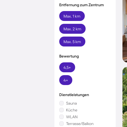
Entfernung zum Zentrum
Max. 1 km
Max. 2 km
Max. 5 km
Bewertung
4,5+
4+
Dienstleistungen
Sauna
Küche
WLAN
Terrasse/Balkon