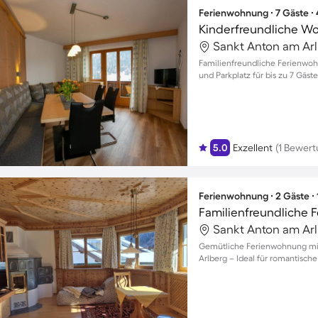
Ferienwohnung ∙ 7 Gäste ∙
Familienfreundliche Ferienwoh
und Parkplatz für bis zu 7 Gäst
5.0
Exzellent
(1 Bewert
Ferienwohnung ∙ 2 Gäste ∙
Gemütliche Ferienwohnung mit
Arlberg – Ideal für romantisch