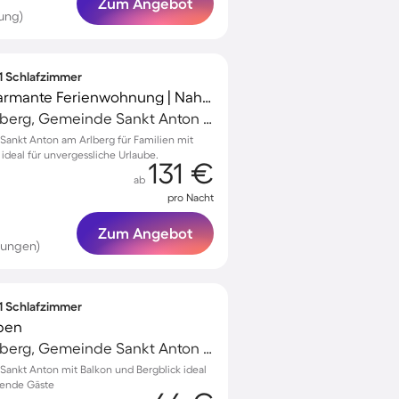
Zum Angebot
ung)
 1 Schlafzimmer
Kinderfreundliche charmante Ferienwohnung | Nah am Skifahren
Sankt Anton am Arlberg, Gemeinde Sankt Anton am Arlberg, Österreich
ankt Anton am Arlberg für Familien mit
ideal für unvergessliche Urlaube.
131 €
ab
pro Nacht
Zum Angebot
tungen)
 1 Schlafzimmer
pen
Sankt Anton am Arlberg, Gemeinde Sankt Anton am Arlberg, Österreich
ankt Anton mit Balkon und Bergblick ideal
bende Gäste