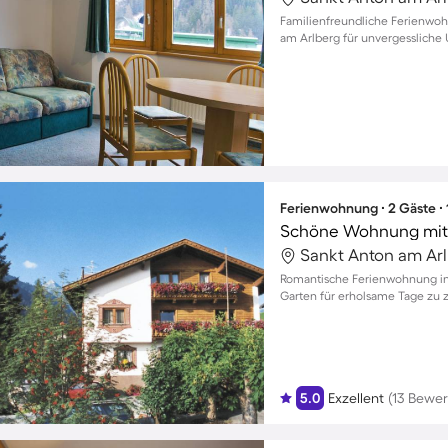
Familienfreundliche Ferienwo
am Arlberg für unvergesslich
Ferienwohnung ∙ 2 Gäste ∙
Schöne Wohnung mit G
Romantische Ferienwohnung in
Garten für erholsame Tage zu 
5.0
Exzellent
(13 Bewe