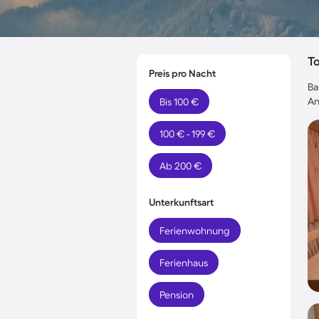
T
Preis pro Nacht
Ba
An
Bis 100 €
100 € - 199 €
Ab 200 €
Unterkunftsart
Ferienwohnung
Ferienhaus
Pension