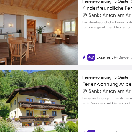
Ferienwohnung ∙ 5 Gäste ∙
Kinderfreundliche F
Familienfreundliche Ferienwoh
für unvergessliche Urlaubsmom
4.9
Exzellent
(4 Bewer
Ferienwohnung ∙ 5 Gäste ∙
Ferienwohnung Arlbe
Ferienwohnung mit herrlichem B
zu 5 Personen mit Garten und