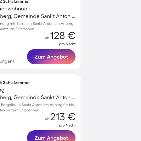
 2 Schlafzimmer
erienwohnung
Sankt Anton am Arlberg, Gemeinde Sankt Anton am Arlberg, Österreich
nung mit Balkon in Sankt Anton am Arlberg
ente bis 5 Personen
128 €
ab
pro Nacht
Zum Angebot
tungen)
 3 Schlafzimmer
rg
Sankt Anton am Arlberg, Gemeinde Sankt Anton am Arlberg, Österreich
ergblick in Sankt Anton am Arlberg für bis
 Balkon zum Entspannen
213 €
ab
pro Nacht
Zum Angebot