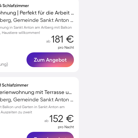
 4 Schlafzimmer
Kinderfreundliche Wohnung | Perfekt für die Arbeit von Zuhause | Hunde erlaubt
Sankt Anton am Arlberg, Gemeinde Sankt Anton am Arlberg, Österreich
nung in Sankt Anton am Arlberg mit Balkon
e, Haustiere willkommen!
181 €
ab
pro Nacht
Zum Angebot
ung)
 1 Schlafzimmer
Familienfreundliche Ferienwohnung mit Terrasse und Garten | Gartenblick
Sankt Anton am Arlberg, Gemeinde Sankt Anton am Arlberg, Österreich
 Balkon und Garten in Sankt Anton am
e Auszeiten zu zweit
152 €
ab
pro Nacht