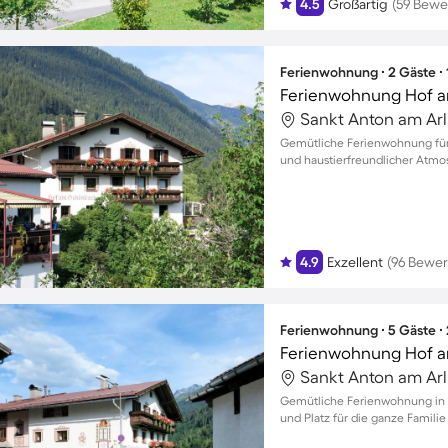
4.5
Großartig
(59 Bewe
Ferienwohnung ∙ 2 Gäste ∙
Ferienwohnung Hof 
Gemütliche Ferienwohnung für 
und haustierfreundlicher Atmo
4.9
Exzellent
(96 Bewe
Ferienwohnung ∙ 5 Gäste ∙
Ferienwohnung Hof 
Gemütliche Ferienwohnung in 
und Platz für die ganze Famili