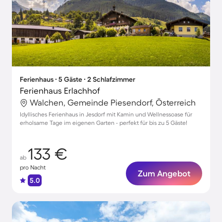
Ferienhaus ∙ 5 Gäste ∙ 2 Schlafzimmer
Ferienhaus Erlachhof
Walchen, Gemeinde Piesendorf, Österreich
Idyllisches Ferienhaus in Jesdorf mit Kamin und Wellnessoase für
erholsame Tage im eigenen Garten - perfekt für bis zu 5 Gäste!
133 €
ab
pro Nacht
Zum Angebot
5.0