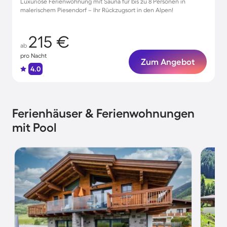
Luxuriöse Ferienwohnung mit Sauna für bis zu 8 Personen in
malerischem Piesendorf – Ihr Rückzugsort in den Alpen!
215 €
ab
pro Nacht
Zum Angebot
4.0
Ferienhäuser & Ferienwohnungen
mit Pool