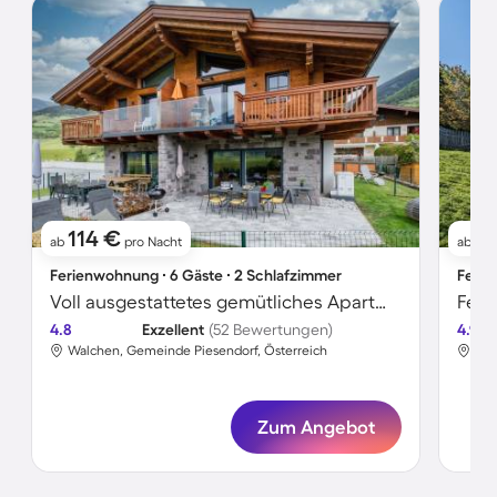
114 €
27
ab
pro Nacht
ab
Ferienwohnung ∙ 6 Gäste ∙ 2 Schlafzimmer
Ferie
Voll ausgestattetes gemütliches Apartment mit Sauna, Garten und Grill | Bergblick
Feri
4.8
Exzellent
(52 Bewertungen)
4.9
Walchen, Gemeinde Piesendorf, Österreich
Wal
Zum Angebot