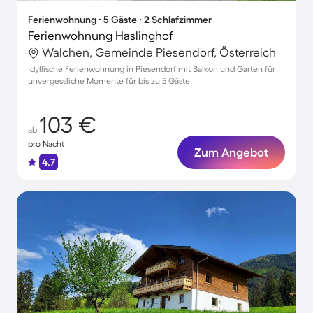
Ferienwohnung ∙ 5 Gäste ∙ 2 Schlafzimmer
Ferienwohnung Haslinghof
Walchen, Gemeinde Piesendorf, Österreich
Idyllische Ferienwohnung in Piesendorf mit Balkon und Garten für
unvergessliche Momente für bis zu 5 Gäste
103 €
ab
pro Nacht
Zum Angebot
4.7