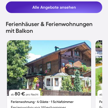
Alle Angebote ansehen
Ferienhäuser & Ferienwohnungen
mit Balkon
80 €
1
ab
pro Nacht
ab
Ferienwohnung ∙ 4 Gäste ∙ 1 Schlafzimmer
Ferie
Ferienwohnung Wieshammer
Feri