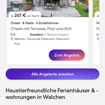
267 €
8
ab
pro Nacht
ab
Chalet ∙ 8 Gäste ∙ 4 Schlafzimmer
Ferie
Chalet mit Terrasse, Pool und Grill
Fer
5.0
Exzellent
(7 Bewertungen)
4.9
Walchen, Gemeinde Piesendorf, Österreich
Wal
Pool
Poo
Zum Angebot
Alle Angebote ansehen
Haustierfreundliche Ferienhäuser & -
wohnungen in Walchen