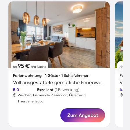
95 €
17
ab
pro Nacht
ab
Ferienwohnung ∙ 4 Gäste ∙ 1 Schlafzimmer
Ferie
Voll ausgestattete gemütliche Ferienwohnung mit Sauna | Haustiere sind willkommen
5.0
Exzellent
(1 Bewertung)
4.8
Walchen, Gemeinde Piesendorf, Österreich
Wal
Haustier erlaubt
Hau
Zum Angebot