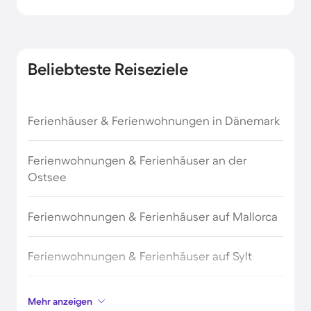
Mondsee
Lofer
Beliebteste Reiseziele
Wagrain
Ferienhäuser & Ferienwohnungen in Dänemark
Gerlos
Ferienwohnungen & Ferienhäuser an der
Saalbach
Ostsee
Neukirchen am Großvenediger
Ferienwohnungen & Ferienhäuser auf Mallorca
Hinterglemm
Ferienwohnungen & Ferienhäuser auf Sylt
Hochkrimml
Ferienwohnungen & Ferienhäuser auf Borkum
Mehr anzeigen