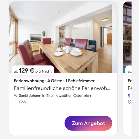
129 €
1
ab
pro Nacht
ab
Ferienwohnung ∙ 4 Gäste ∙ 1 Schlafzimmer
Ferie
Familienfreundliche schöne Ferienwohnung mit Garten, Terrasse und beheiztem Pool | Nah am Skifahren | Haustierfreundlich
Sankt Johann in Tirol, Kitzbühel, Österreich
5.0
San
Pool
Poo
Zum Angebot