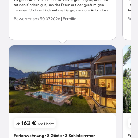
tat den Kindern gut, uns das Essen auf der geräumigen
Lage i
Terrasse. Und der Blick auf die Berge, die gute Anbindung
Ausflu
waren phänomenal.
Auch u
Bewertet am 30.07.2026 | Familie
Bewer
162 €
ab
pro Nacht
ab
Ferienwohnung ∙ 8 Gäste ∙ 3 Schlafzimmer
Ferie