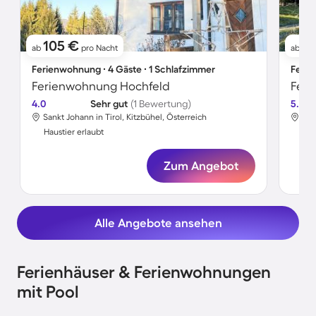
105 €
1
ab
pro Nacht
ab
Ferienwohnung ∙ 4 Gäste ∙ 1 Schlafzimmer
Ferie
Ferienwohnung Hochfeld
Feri
4.0
Sehr gut
(1 Bewertung)
5.0
Sankt Johann in Tirol, Kitzbühel, Österreich
San
Haustier erlaubt
Hau
Zum Angebot
Alle Angebote ansehen
Ferienhäuser & Ferienwohnungen
mit Pool