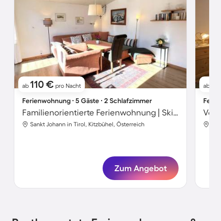
110 €
8
ab
pro Nacht
ab
Ferienwohnung ∙ 5 Gäste ∙ 2 Schlafzimmer
Ferie
Familienorientierte Ferienwohnung | Skifahren in der Nähe
Sankt Johann in Tirol, Kitzbühel, Österreich
San
Zum Angebot