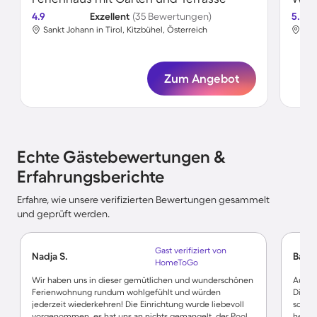
4.9
Exzellent
(35 Bewertungen)
5.0
Sankt Johann in Tirol, Kitzbühel, Österreich
San
Zum Angebot
Echte Gästebewertungen &
Erfahrungsberichte
Erfahre, wie unsere verifizierten Bewertungen gesammelt
und geprüft werden.
Gast verifiziert von
Nadja S.
Barte
HomeToGo
Wir haben uns in dieser gemütlichen und wunderschönen
Auch w
Ferienwohnung rundum wohlgefühlt und würden
Die W
jederzeit wiederkehren! Die Einrichtung wurde liebevoll
so br
vorgenommen, es hat uns an nichts gemangelt, der Pool
herzli