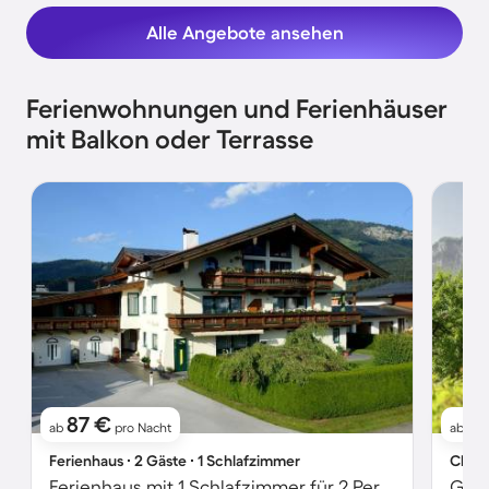
Alle Angebote ansehen
Ferienwohnungen und Ferienhäuser
mit Balkon oder Terrasse
87 €
1
ab
pro Nacht
ab
Ferienhaus ∙ 2 Gäste ∙ 1 Schlafzimmer
Chale
Ferienhaus mit 1 Schlafzimmer für 2 Personen