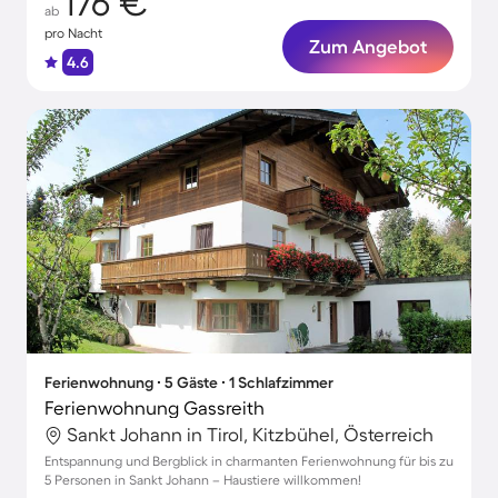
176 €
ab
pro Nacht
Zum Angebot
4.6
Ferienwohnung ∙ 5 Gäste ∙ 1 Schlafzimmer
Ferienwohnung Gassreith
Sankt Johann in Tirol, Kitzbühel, Österreich
Entspannung und Bergblick in charmanten Ferienwohnung für bis zu
5 Personen in Sankt Johann – Haustiere willkommen!