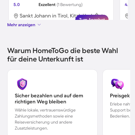
5.0
Exzellent
(1 Bewertung)
4.9
Sankt Johann in Tirol, Kitzbühel, Österreich
Zum Angebot
Mehr anzeigen
Warum HomeToGo die beste Wahl
für deine Unterkunft ist
Sicher bezahlen und auf dem
Preisgekr
richtigen Weg bleiben
Erlebe nahtl
Wähle lokale, vertrauenswürdige
Support bei 
Zahlungsmethoden sowie eine
Bedenken.
Reiseversicherung und andere
Zusatzleistungen.