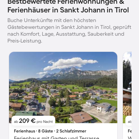
Bestbewertete Ferienwohnungen &
Ferienhäuser in Sankt Johann in Tirol
Buche Unterkünfte mit den höchsten
Gästebewertungen in Sankt Johann in Tirol, geprüft
nach Komfort, Lage, Ausstattung, Sauberkeit und
Preis-Leistung.
209 €
1
ab
pro Nacht
ab
Ferienhaus ∙ 8 Gäste ∙ 2 Schlafzimmer
Ferie
Ferienhaus mit Garten und Terrasse
Woh