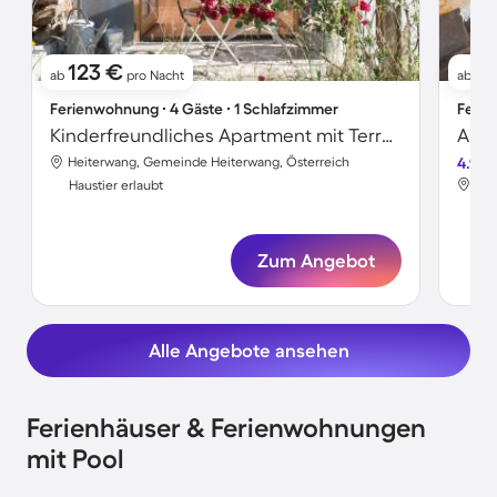
123 €
11
ab
pro Nacht
ab
Ferienwohnung ∙ 4 Gäste ∙ 1 Schlafzimmer
Ferie
Kinderfreundliches Apartment mit Terrasse | Nah am Skifahren | Haustiere erlaubt
Heiterwang, Gemeinde Heiterwang, Österreich
4.9
Hei
Haustier erlaubt
Hau
Zum Angebot
Alle Angebote ansehen
Ferienhäuser & Ferienwohnungen
mit Pool