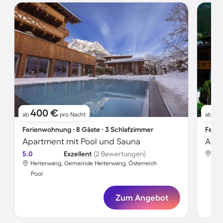
400 €
13
ab
pro Nacht
ab
Ferienwohnung ∙ 8 Gäste ∙ 3 Schlafzimmer
Ferie
Apartment mit Pool und Sauna
Apar
5.0
Exzellent
(2 Bewertungen)
Hei
Heiterwang, Gemeinde Heiterwang, Österreich
Poo
Pool
Zum Angebot