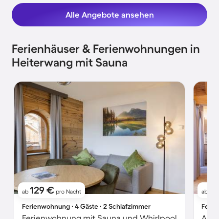
Alle Angebote ansehen
Ferienhäuser & Ferienwohnungen in
Heiterwang mit Sauna
129 €
1
ab
pro Nacht
ab
Ferienwohnung ∙ 4 Gäste ∙ 2 Schlafzimmer
Ferie
Ferienwohnung mit Sauna und Whirlpool