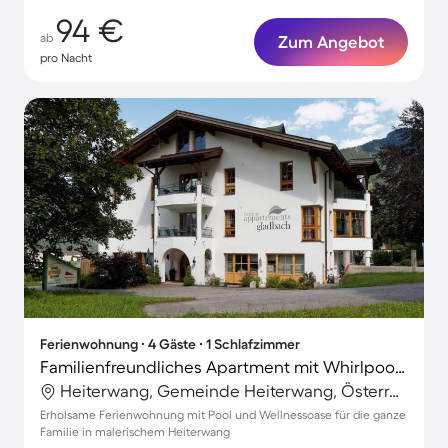
94 €
ab
Zum Angebot
pro Nacht
Ferienwohnung ∙ 4 Gäste ∙ 1 Schlafzimmer
Familienfreundliches Apartment mit Whirlpool, Garten und Terrasse | Perfekt für die Arbeit von Zuhause
Heiterwang, Gemeinde Heiterwang, Österreich
Erholsame Ferienwohnung mit Pool und Wellnessoase für die ganze
Familie in malerischem Heiterwang