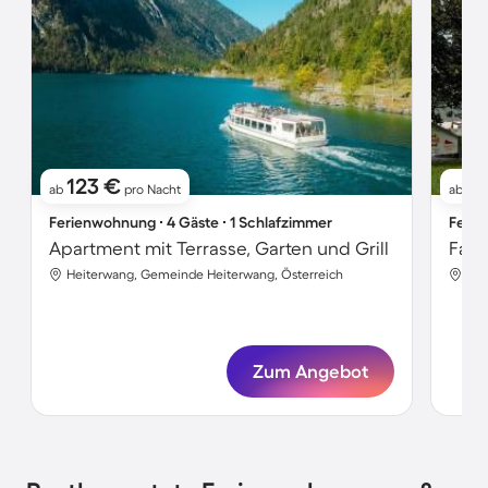
123 €
2
ab
pro Nacht
ab
Ferienwohnung ∙ 4 Gäste ∙ 1 Schlafzimmer
Ferie
Apartment mit Terrasse, Garten und Grill
Heiterwang, Gemeinde Heiterwang, Österreich
Hei
Zum Angebot