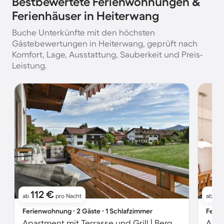
Bestbewertete Ferienwohnungen &
Ferienhäuser in Heiterwang
Buche Unterkünfte mit den höchsten
Gästebewertungen in Heiterwang, geprüft nach
Komfort, Lage, Ausstattung, Sauberkeit und Preis-
Leistung.
112 €
8
ab
pro Nacht
ab
Ferienwohnung ∙ 2 Gäste ∙ 1 Schlafzimmer
Ferie
Apartment mit Terrasse und Grill | Bergblick
Apar