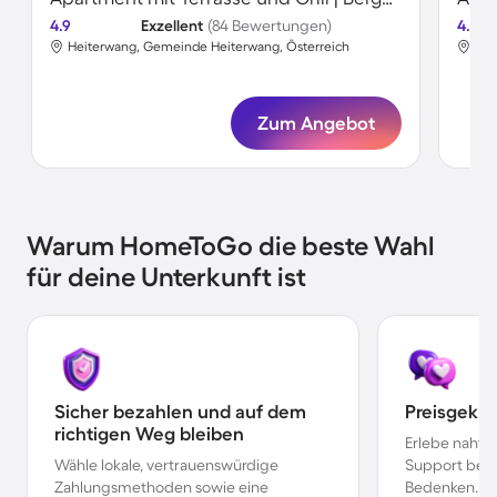
4.9
Exzellent
(84 Bewertungen)
4.7
Heiterwang, Gemeinde Heiterwang, Österreich
Hei
Zum Angebot
Warum HomeToGo die beste Wahl
für deine Unterkunft ist
Sicher bezahlen und auf dem
Preisgekr
richtigen Weg bleiben
Erlebe nahtl
Wähle lokale, vertrauenswürdige
Support bei 
Zahlungsmethoden sowie eine
Bedenken.