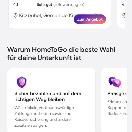
4.1
Sehr gut
(3 Bewertungen)
4.4
Kitzbühel, Gemeinde Kitzbühel, Österreich
Zum Angebot
Warum HomeToGo die beste Wahl
für deine Unterkunft ist
Sicher bezahlen und auf dem
Preisgekr
richtigen Weg bleiben
Erlebe nahtl
Wähle lokale, vertrauenswürdige
Support bei 
Zahlungsmethoden sowie eine
Bedenken.
Reiseversicherung und andere
Zusatzleistungen.