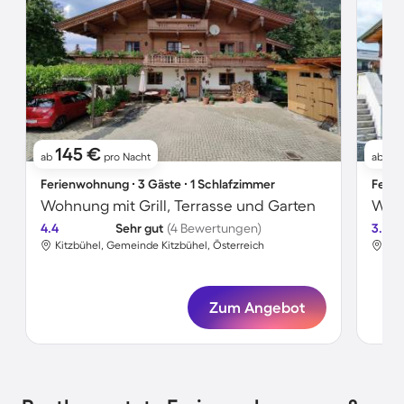
145 €
1
ab
pro Nacht
ab
Ferienwohnung ∙ 3 Gäste ∙ 1 Schlafzimmer
Ferie
Wohnung mit Grill, Terrasse und Garten
4.4
Sehr gut
(4 Bewertungen)
3.7
Kitzbühel, Gemeinde Kitzbühel, Österreich
Kit
Zum Angebot