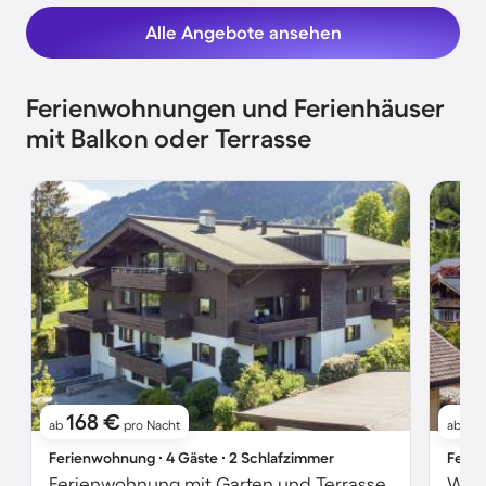
Alle Angebote ansehen
Ferienwohnungen und Ferienhäuser
mit Balkon oder Terrasse
168 €
3
ab
pro Nacht
ab
Ferienwohnung ∙ 4 Gäste ∙ 2 Schlafzimmer
Ferie
Ferienwohnung mit Garten und Terrasse
Wohn