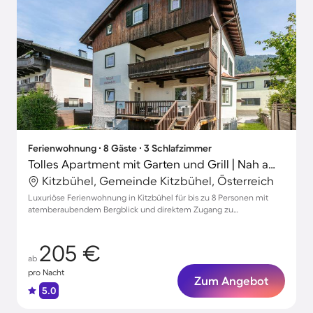
Ferienwohnung ∙ 8 Gäste ∙ 3 Schlafzimmer
Tolles Apartment mit Garten und Grill | Nah am Skifahren
Kitzbühel, Gemeinde Kitzbühel, Österreich
Luxuriöse Ferienwohnung in Kitzbühel für bis zu 8 Personen mit
atemberaubendem Bergblick und direktem Zugang zu
Freizeitaktivitäten
205 €
ab
pro Nacht
Zum Angebot
5.0