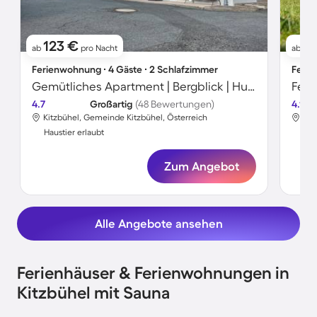
123 €
2
ab
pro Nacht
ab
Ferienwohnung ∙ 4 Gäste ∙ 2 Schlafzimmer
Ferie
Gemütliches Apartment | Bergblick | Hunde erlaubt
4.7
Großartig
(48 Bewertungen)
4.1
Kitzbühel, Gemeinde Kitzbühel, Österreich
Kit
Haustier erlaubt
Hau
Zum Angebot
Alle Angebote ansehen
Ferienhäuser & Ferienwohnungen in
Kitzbühel mit Sauna