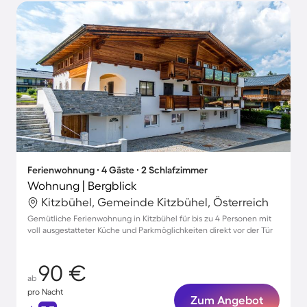
Ferienwohnung ∙ 4 Gäste ∙ 2 Schlafzimmer
Wohnung | Bergblick
Kitzbühel, Gemeinde Kitzbühel, Österreich
Gemütliche Ferienwohnung in Kitzbühel für bis zu 4 Personen mit
voll ausgestatteter Küche und Parkmöglichkeiten direkt vor der Tür
90 €
ab
pro Nacht
Zum Angebot