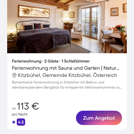
Ferienwohnung ∙ 2 Gäste ∙ 1 Schlafzimmer
Ferienwohnung mit Sauna und Garten | Naturblick
Kitzbühel, Gemeinde Kitzbühel, Österreich
Romantische Ferienwohnung in Kitzbühel mit Balkon und
atemberaubendem Bergblick für entspannte Wellnessmomente zu
zweit
113 €
ab
pro Nacht
Zum Angebot
4.5