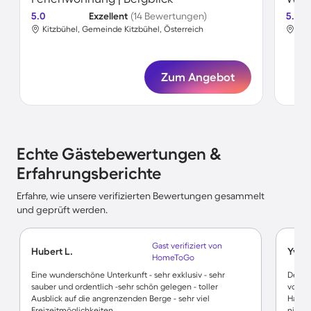
5.0
Exzellent
(14 Bewertungen)
5.0
Kitzbühel, Gemeinde Kitzbühel, Österreich
Kit
Zum Angebot
Echte Gästebewertungen &
Erfahrungsberichte
Erfahre, wie unsere verifizierten Bewertungen gesammelt
und geprüft werden.
Gast verifiziert von
Hubert L.
Yvon
HomeToGo
Eine wunderschöne Unterkunft - sehr exklusiv - sehr
Der Bl
sauber und ordentlich -sehr schön gelegen - toller
vorge
Ausblick auf die angrenzenden Berge - sehr viel
Haupts
Freizeitmöglichkeiten
nichts