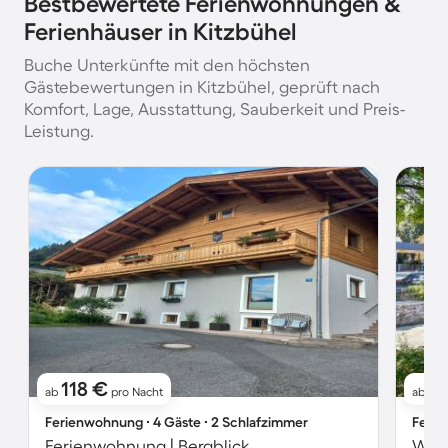
Bestbewertete Ferienwohnungen &
Ferienhäuser in Kitzbühel
Buche Unterkünfte mit den höchsten
Gästebewertungen in Kitzbühel, geprüft nach
Komfort, Lage, Ausstattung, Sauberkeit und Preis-
Leistung.
118 €
3
ab
pro Nacht
ab
Ferienwohnung ∙ 4 Gäste ∙ 2 Schlafzimmer
Ferie
Ferienwohnung | Bergblick