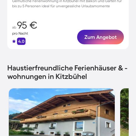
Gemütliche Ferienwohnung in Kitzbühel mit Balkon und Garten für
bis zu 5 Personen ideal für unvergessliche Urlaubsmomente
95 €
ab
pro Nacht
Zum Angebot
4.0
Haustierfreundliche Ferienhäuser & -
wohnungen in Kitzbühel