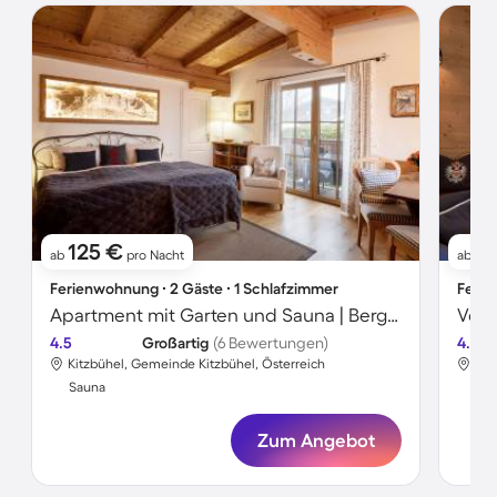
125 €
2
ab
pro Nacht
ab
Ferienwohnung ∙ 2 Gäste ∙ 1 Schlafzimmer
Ferie
Apartment mit Garten und Sauna | Bergblick
4.5
Großartig
(6 Bewertungen)
4.0
Kitzbühel, Gemeinde Kitzbühel, Österreich
Kit
Sauna
Sa
Zum Angebot