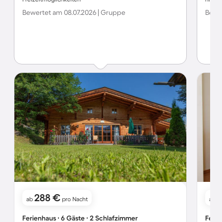
Bewertet am 08.07.2026 | Gruppe
Bewer
288 €
ab
pro Nacht
ab
Ferienhaus ∙ 6 Gäste ∙ 2 Schlafzimmer
Ferie