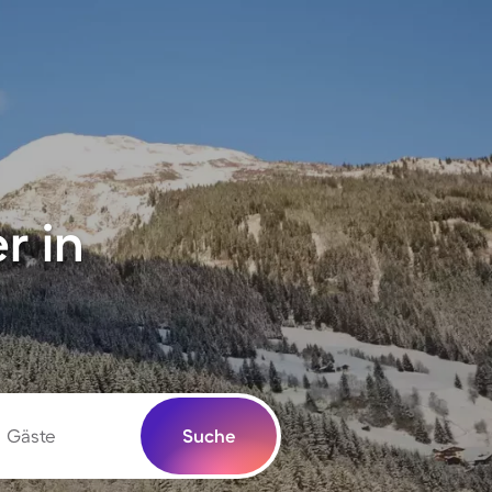
r in
Gäste
Suche