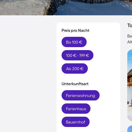
T
Preis pro Nacht
Ba
Al
Bis 100 €
100 € - 199 €
Ab 200 €
Unterkunftsart
Ferienwohnung
Ferienhaus
Bauernhof