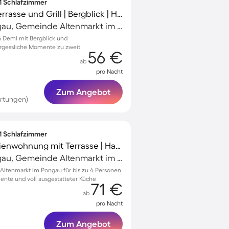
 1 Schlafzimmer
Ferienwohnung mit Terrasse und Grill | Bergblick | Haustierfreundlich
Altenmarkt im Pongau, Gemeinde Altenmarkt im Pongau, Österreich
 Deml mit Bergblick und
vergessliche Momente zu zweit
56 €
ab
pro Nacht
Zum Angebot
rtungen)
 1 Schlafzimmer
Voll ausgestattete Ferienwohnung mit Terrasse | Haustiere sind willkommen
Altenmarkt im Pongau, Gemeinde Altenmarkt im Pongau, Österreich
ltenmarkt im Pongau für bis zu 4 Personen
ente und voll ausgestatteter Küche
71 €
ab
pro Nacht
Zum Angebot