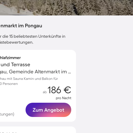
enmarkt im Pongau
 die 15 beliebtesten Unterkünfte in
 Gästebewertungen.
Schlafzimmer
 und Terrasse
Altenmarkt im Pongau, Gemeinde Altenmarkt im Pongau, Österreich
chau mit Sauna Kamin und Balkon für
10 Personen
186 €
ab
pro Nacht
Zum Angebot
tungen)