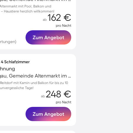
ltenmarkt mit Pool, Balkon und
e – Haustiere herzlich willkommen!
162 €
ab
pro Nacht
Zum Angebot
rtungen)
∙ 4 Schlafzimmer
ohnung
Altenmarkt im Pongau, Gemeinde Altenmarkt im Pongau, Österreich
itdorf mit Kamin und Balkon für bis zu 10
 unvergessliche Tage!
248 €
ab
pro Nacht
Zum Angebot