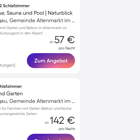
 2 Schlafzimmer
e, Sauna und Pool | Naturblick
Altenmarkt im Pongau, Gemeinde Altenmarkt im Pongau, Österreich
it Garten und Balkon in Altenmarkt im
 Rückzugsort in den Alpen!
57 €
ab
pro Nacht
Zum Angebot
rtungen)
Schlafzimmer
und Garten
Altenmarkt im Pongau, Gemeinde Altenmarkt im Pongau, Österreich
au für Familien mit Garten Balkon und Küche
 unvergessliche Zeiten
142 €
ab
pro Nacht