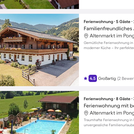
Ferienwohnung ∙ 5 Gäste ∙
Familienfreundliches
Gemütliche Ferienwohnung in H
moderner Küche – Ihr perfekte
4.5
Großartig
(2 Bewer
Ferienwohnung ∙ 8 Gäste ∙
Ferienwohnung mit be
Traumhafte Ferienwohnung in 
unvergessliche Familienurlaube