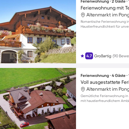
Ferienwohnung ∙ 2 Gäste ∙
Romantische Ferienwohnung in
Haustierfreundlichkeit für un
4.7
Großartig
(90 Bewe
Ferienwohnung ∙ 4 Gäste ∙
Gemütliche Ferienwohnung in A
mit haustierfreundlichem Ambi