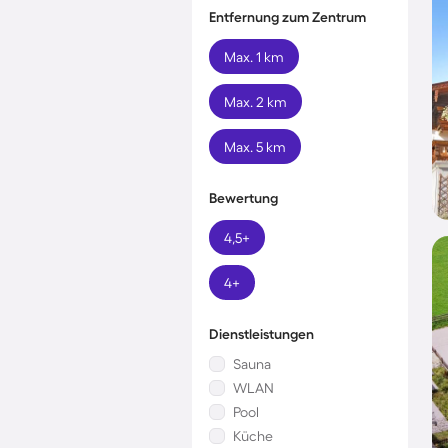
Entfernung zum Zentrum
Max. 1 km
Max. 2 km
Max. 5 km
Bewertung
4,5+
4+
Dienstleistungen
Sauna
WLAN
Pool
Küche