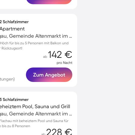
 2 Schlafzimmer
 Apartment
Altenmarkt im Pongau, Gemeinde Altenmarkt im Pongau, Österreich
öch für bis zu 5 Personen mit Balkon und
r Rückzugsort!
142 €
ab
pro Nacht
Zum Angebot
tungen)
 3 Schlafzimmer
heiztem Pool, Sauna und Grill
Altenmarkt im Pongau, Gemeinde Altenmarkt im Pongau, Österreich
Flachau mit beheiztem Pool und Sauna für
 bis zu 8 Personen
228 €
ab