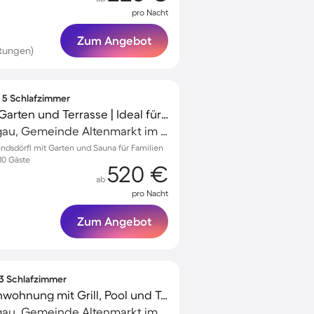
pro Nacht
Zum Angebot
tungen)
∙ 5 Schlafzimmer
Wohnung mit Sauna, Garten und Terrasse | Ideal für Homeoffice
Altenmarkt im Pongau, Gemeinde Altenmarkt im Pongau, Österreich
ndsdörfl mit Garten und Sauna für Familien
 10 Gäste
520 €
ab
pro Nacht
Zum Angebot
 3 Schlafzimmer
Wunderschöne Ferienwohnung mit Grill, Pool und Terrasse | Hunde erlaubt
Altenmarkt im Pongau, Gemeinde Altenmarkt im Pongau, Österreich