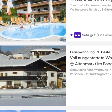
Traumhafte Ferienwohnung in A
Wellnessoase für bis zu 8 Gäst
4.4
Sehr gut
(183 Bewe
Ferienwohnung ∙ 10 Gäste 
Voll ausgestattete W
Gemütliche Ferienwohnung in Re
Personen – Ihr Rückzugsort für