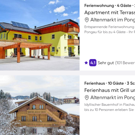
Ferienwohnung ∙ 4 Gäste ∙
Apartment mit Terrass
Entspannende Ferienwohnung m
Pongau für bis zu 4 Gäste - Ihr
4.1
Sehr gut
(101 Bewe
Ferienhaus ∙ 10 Gäste ∙ 3 
Ferienhaus mit Grill 
Idyllischer Bauernhof in Flach
bis zu 10 Personen erleben Sie