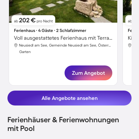
202 €
12
ab
pro Nacht
ab
Ferienhaus ∙ 4 Gäste ∙ 2 Schlafzimmer
Ferie
Voll ausgestattetes Ferienhaus mit Terrasse und Garten
Neusiedl am See, Gemeinde Neusiedl am See, Österreich
Garten
Gar
Zum Angebot
Alle Angebote ansehen
Ferienhäuser & Ferienwohnungen
mit Pool