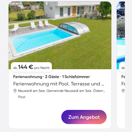
144 €
11
ab
pro Nacht
ab
Ferienwohnung ∙ 2 Gäste ∙ 1 Schlafzimmer
Ferie
Ferienwohnung mit Pool, Terrasse und Garten | Gartenblick
Feri
Neusiedl am See, Gemeinde Neusiedl am See, Österreich
Pool
Poo
Zum Angebot