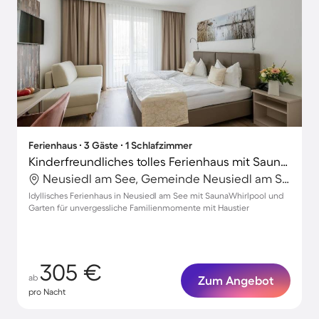
Ferienhaus ∙ 3 Gäste ∙ 1 Schlafzimmer
Kinderfreundliches tolles Ferienhaus mit Sauna, Whirlpool und Garten | Ideal für Homeoffice | Hunde erlaubt
Neusiedl am See, Gemeinde Neusiedl am See, Österreich
Idyllisches Ferienhaus in Neusiedl am See mit SaunaWhirlpool und
Garten für unvergessliche Familienmomente mit Haustier
305 €
ab
Zum Angebot
pro Nacht