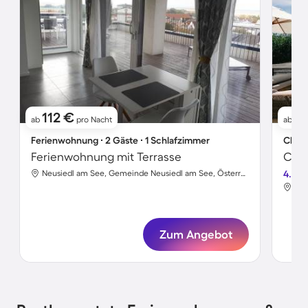
112 €
3
ab
pro Nacht
ab
Ferienwohnung ∙ 2 Gäste ∙ 1 Schlafzimmer
Chale
Ferienwohnung mit Terrasse
Neusiedl am See, Gemeinde Neusiedl am See, Österreich
4.8
Zum Angebot