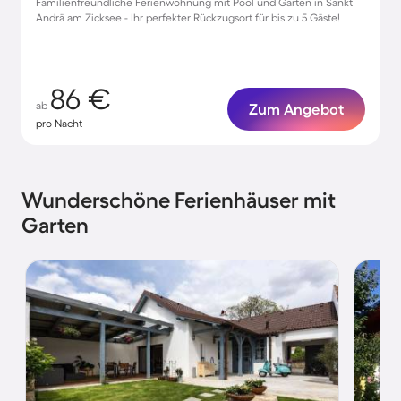
Familienfreundliche Ferienwohnung mit Pool und Garten in Sankt
Andrä am Zicksee - Ihr perfekter Rückzugsort für bis zu 5 Gäste!
86 €
ab
Zum Angebot
pro Nacht
Wunderschöne Ferienhäuser mit
Garten