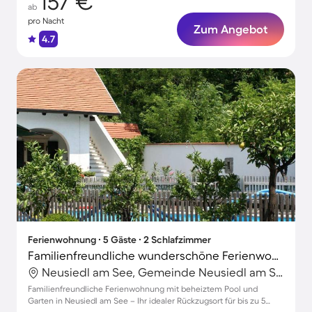
157 €
ab
pro Nacht
Zum Angebot
4.7
Ferienwohnung ∙ 5 Gäste ∙ 2 Schlafzimmer
Familienfreundliche wunderschöne Ferienwohnung mit Terrasse, Garten und beheiztem Pool | Haustiere sind willkommen
Neusiedl am See, Gemeinde Neusiedl am See, Österreich
Familienfreundliche Ferienwohnung mit beheiztem Pool und
Garten in Neusiedl am See – Ihr idealer Rückzugsort für bis zu 5