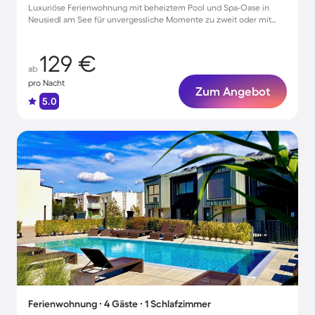
Luxuriöse Ferienwohnung mit beheiztem Pool und Spa-Oase in
Neusiedl am See für unvergessliche Momente zu zweit oder mit
Freunden
129 €
ab
pro Nacht
Zum Angebot
5.0
Ferienwohnung ∙ 4 Gäste ∙ 1 Schlafzimmer