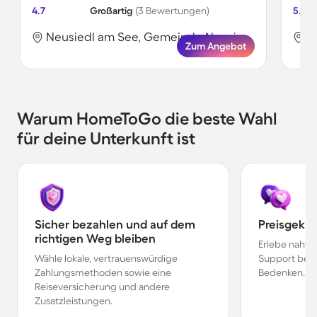
4.7
Großartig
(3 Bewertungen)
5.0
Neusiedl am See, Gemeinde Neusiedl am See, Österreich
Zum Angebot
Warum HomeToGo die beste Wahl
für deine Unterkunft ist
Sicher bezahlen und auf dem
Preisgekr
richtigen Weg bleiben
Erlebe nahtl
Wähle lokale, vertrauenswürdige
Support bei 
Zahlungsmethoden sowie eine
Bedenken.
Reiseversicherung und andere
Zusatzleistungen.