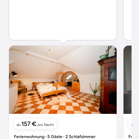
157 €
ab
pro Nacht
ab
Ferienwohnung ∙ 5 Gäste ∙ 2 Schlafzimmer
Ferie