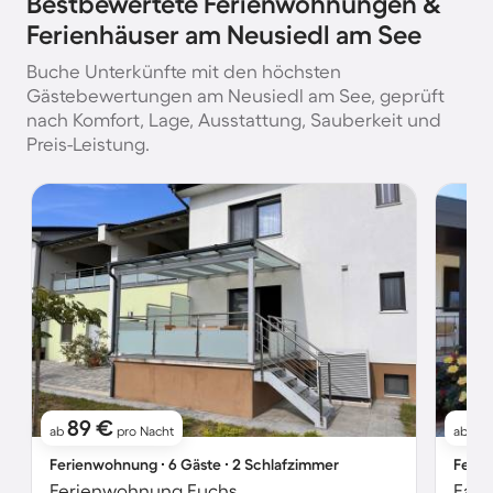
Bestbewertete Ferienwohnungen &
Ferienhäuser am Neusiedl am See
Buche Unterkünfte mit den höchsten
Gästebewertungen am Neusiedl am See, geprüft
nach Komfort, Lage, Ausstattung, Sauberkeit und
Preis-Leistung.
89 €
9
ab
pro Nacht
ab
Ferienwohnung ∙ 6 Gäste ∙ 2 Schlafzimmer
Ferie
Ferienwohnung Fuchs