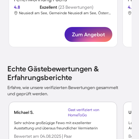
4.8
Exzellent
(23 Bewertungen)
4.6
Neusiedl am See, Gemeinde Neusiedl am See, Österreich
Zum Angebot
Echte Gästebewertungen &
Erfahrungsberichte
Erfahre, wie unsere verifizierten Bewertungen gesammelt
und geprüft werden.
Gast verifiziert von
Michael S.
URSU
HomeToGo
Sehr schöne großzügige Fewo mit exzellenter
Lage, 
Ausstattung und überaus freundlicher Vermieterin
Ausst
Bewertet am 04.08.2025 | Paar
Bewer