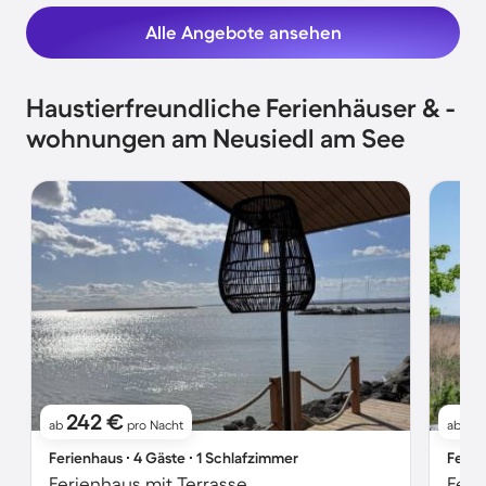
Alle Angebote ansehen
Haustierfreundliche Ferienhäuser & -
wohnungen am Neusiedl am See
242 €
2
ab
pro Nacht
ab
Ferienhaus ∙ 4 Gäste ∙ 1 Schlafzimmer
Ferie
Ferienhaus mit Terrasse