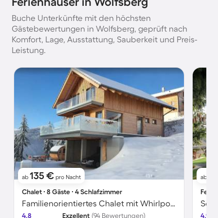
Ferienhäuser in Wolfsberg
Buche Unterkünfte mit den höchsten
Gästebewertungen in Wolfsberg, geprüft nach
Komfort, Lage, Ausstattung, Sauberkeit und Preis-
Leistung.
135 €
1
ab
pro Nacht
ab
Chalet ∙ 8 Gäste ∙ 4 Schlafzimmer
Ferie
Familienorientiertes Chalet mit Whirlpool, Garten und Sauna | Bergblick
4.8
Exzellent
(94 Bewertungen)
4.9