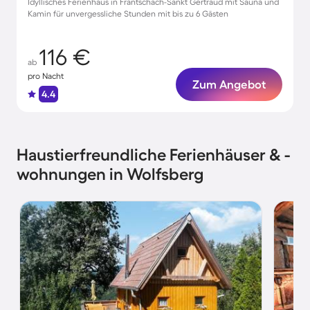
Idyllisches Ferienhaus in Frantschach-Sankt Gertraud mit Sauna und
Kamin für unvergessliche Stunden mit bis zu 6 Gästen
116 €
ab
pro Nacht
Zum Angebot
4.4
Haustierfreundliche Ferienhäuser & -
wohnungen in Wolfsberg