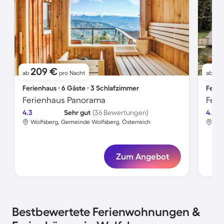
209 €
1
ab
pro Nacht
ab
Ferienhaus ∙ 6 Gäste ∙ 3 Schlafzimmer
Ferie
Ferienhaus Panorama
Feri
4.3
Sehr gut
(36 Bewertungen)
4.5
Wolfsberg, Gemeinde Wolfsberg, Österreich
Wol
Zum Angebot
Bestbewertete Ferienwohnungen &