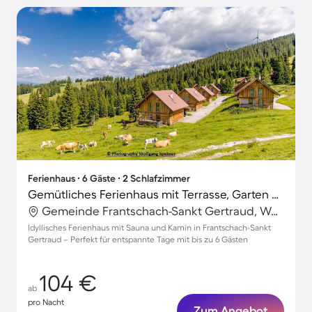
Ferienhaus ∙ 6 Gäste ∙ 2 Schlafzimmer
Gemütliches Ferienhaus mit Terrasse, Garten und Sauna | Skifahren in der Nähe | Hunde erlaubt
Gemeinde Frantschach-Sankt Gertraud, Wolfsberg, Österreich
Idyllisches Ferienhaus mit Sauna und Kamin in Frantschach-Sankt
Gertraud – Perfekt für entspannte Tage mit bis zu 6 Gästen
104 €
ab
pro Nacht
Zum Angebot