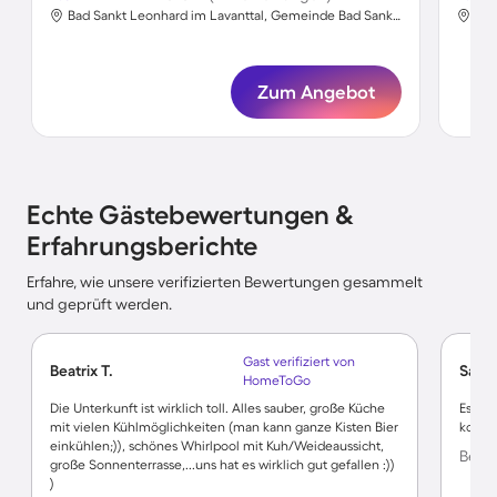
Bad Sankt Leonhard im Lavanttal, Gemeinde Bad Sankt Leonhard im Lavanttal, Wolfsberg
Wol
Zum Angebot
Echte Gästebewertungen &
Erfahrungsberichte
Erfahre, wie unsere verifizierten Bewertungen gesammelt
und geprüft werden.
Gast verifiziert von
Beatrix T.
Sabri
HomeToGo
Die Unterkunft ist wirklich toll. Alles sauber, große Küche
Es wa
mit vielen Kühlmöglichkeiten (man kann ganze Kisten Bier
komme
einkühlen;)), schönes Whirlpool mit Kuh/Weideaussicht,
Bewer
große Sonnenterrasse,...uns hat es wirklich gut gefallen :))
)