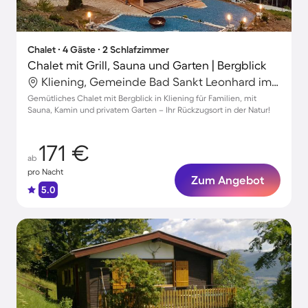
Chalet ∙ 4 Gäste ∙ 2 Schlafzimmer
Chalet mit Grill, Sauna und Garten | Bergblick
Kliening, Gemeinde Bad Sankt Leonhard im Lavanttal, Wolfsberg
Gemütliches Chalet mit Bergblick in Kliening für Familien, mit
Sauna, Kamin und privatem Garten – Ihr Rückzugsort in der Natur!
171 €
ab
pro Nacht
Zum Angebot
5.0