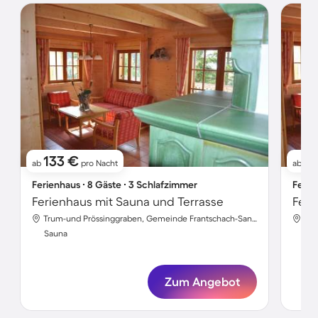
133 €
1
ab
pro Nacht
ab
Ferienhaus ∙ 8 Gäste ∙ 3 Schlafzimmer
Ferie
Ferienhaus mit Sauna und Terrasse
Feri
Trum-und Prössinggraben, Gemeinde Frantschach-Sankt Gertraud, Wolfsberg
Sauna
Sa
Zum Angebot