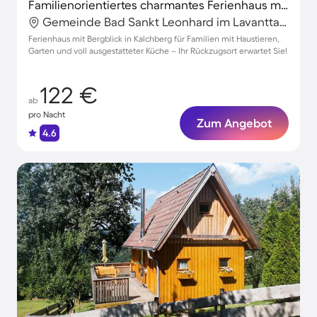
Familienorientiertes charmantes Ferienhaus mit Garten und Terrasse | Bergblick | Haustiere sind willkommen
Gemeinde Bad Sankt Leonhard im Lavanttal, Wolfsberg, Österreich
Ferienhaus mit Bergblick in Kalchberg für Familien mit Haustieren,
Garten und voll ausgestatteter Küche – Ihr Rückzugsort erwartet Sie!
122 €
ab
pro Nacht
Zum Angebot
4.6