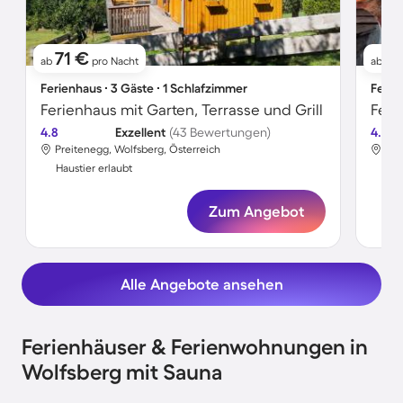
71 €
2
ab
pro Nacht
ab
Ferienhaus ∙ 3 Gäste ∙ 1 Schlafzimmer
Ferie
Ferienhaus mit Garten, Terrasse und Grill
Feri
4.8
Exzellent
(43 Bewertungen)
4.8
Preitenegg, Wolfsberg, Österreich
Haustier erlaubt
Hau
Zum Angebot
Alle Angebote ansehen
Ferienhäuser & Ferienwohnungen in
Wolfsberg mit Sauna