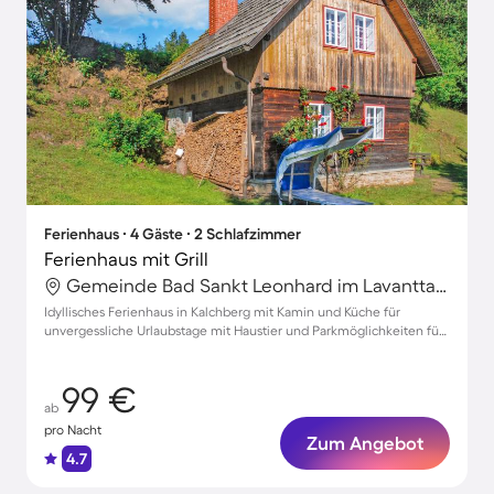
Ferienhaus ∙ 4 Gäste ∙ 2 Schlafzimmer
Ferienhaus mit Grill
Gemeinde Bad Sankt Leonhard im Lavanttal, Wolfsberg, Österreich
Idyllisches Ferienhaus in Kalchberg mit Kamin und Küche für
unvergessliche Urlaubstage mit Haustier und Parkmöglichkeiten für
4 Gäste
99 €
ab
pro Nacht
Zum Angebot
4.7