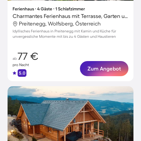
Ferienhaus ∙ 4 Gäste ∙ 1 Schlafzimmer
Charmantes Ferienhaus mit Terrasse, Garten und Grill | Haustierfreundlich
Preitenegg, Wolfsberg, Österreich
Idyllisches Ferienhaus in Preitenegg mit Kamin und Küche für
unvergessliche Momente mit bis zu 4 Gästen und Haustieren
77 €
ab
pro Nacht
Zum Angebot
5.0