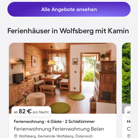
Alle Angebote ansehen
Ferienhäuser in Wolfsberg mit Kamin
82 €
1
ab
pro Nacht
ab
Ferienwohnung ∙ 4 Gäste ∙ 2 Schlafzimmer
Hütte
Ferienwohnung Ferienwohnung Belan
Chal
Wolfsberg, Gemeinde Wolfsberg, Österreich
Wol