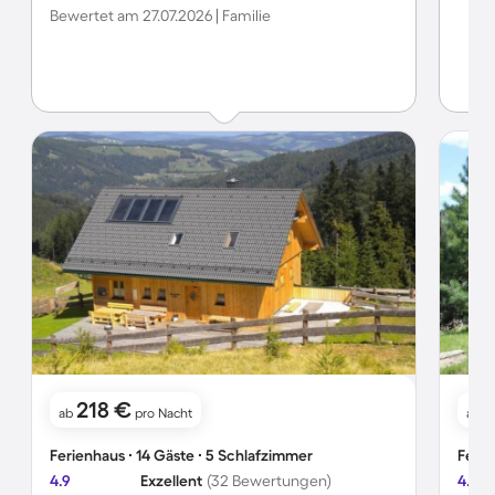
Bewertet am 27.07.2026 | Familie
218 €
ab
pro Nacht
ab
Ferienhaus ∙ 14 Gäste ∙ 5 Schlafzimmer
Ferie
4.9
Exzellent
(32 Bewertungen)
4.7