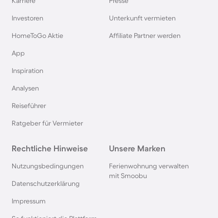
Karriere
Presse
Ferienhäuser & Ferienwohnung mit Hund auf
Investoren
Unterkunft vermieten
Rügen
HomeToGo Aktie
Affiliate Partner werden
Ferienhäuser & Ferienwohnung mit Hund am
App
Gardasee
Inspiration
Analysen
Ferienhäuser & Ferienwohnung mit Hund an der
Nordsee
Reiseführer
Ratgeber für Vermieter
Ferienhäuser & Ferienwohnung mit Hund in
Kroatien
Rechtliche Hinweise
Unsere Marken
Nutzungsbedingungen
Ferienwohnung verwalten
Ferienhäuser & Ferienwohnung mit Hund im
mit Smoobu
Allgäu
Datenschutzerklärung
Impressum
Ferienhäuser & Ferienwohnung mit Hund auf