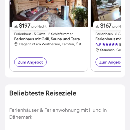
$197
$167
ab
pro Nacht
ab
pro Nacht
Ferienhaus ∙ 5 Gäste ∙ 2 Schlafzimmer
Ferienhaus ∙ 6 Gäste 
Ferienhaus mit Grill, Sauna und Terrasse
Klagenfurt am Wörthersee, Kärnten, Österreich
4,9
Exzel
Zum Angebot
Zum Angebot
Beliebteste Reiseziele
Ferienhäuser & Ferienwohnung mit Hund in
Dänemark