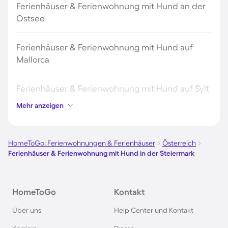
Ferienhäuser & Ferienwohnung mit Hund an der
Ostsee
Ferienhäuser & Ferienwohnung mit Hund auf
Mallorca
Ferienhäuser & Ferienwohnung mit Hund auf Sylt
Mehr anzeigen
Ferienhäuser & Ferienwohnung mit Hund auf
Borkum
HomeToGo: Ferienwohnungen & Ferienhäuser
Österreich
Ferienhäuser & Ferienwohnung mit Hund in der Steiermark
Ferienhäuser & Ferienwohnung mit Hund auf
Norderney
HomeToGo
Kontakt
Ferienhäuser & Ferienwohnung mit Hund am
Über uns
Help Center und Kontakt
Bodensee