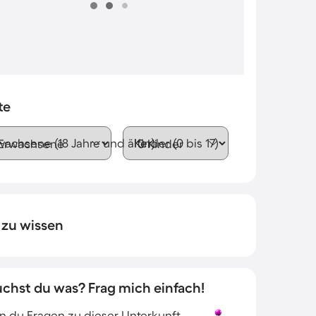
te
wachsene (18 Jahre und älter)
Kinder (0 bis 17)
 zu wissen
uchst du was? Frag mich einfach!
 du Fragen zu dieser Unterkunft