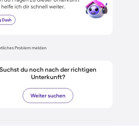
 helfe ich dir schnell weiter.
g
Dash
tliches Problem melden
Suchst du noch nach der richtigen
Unterkunft?
Weiter suchen