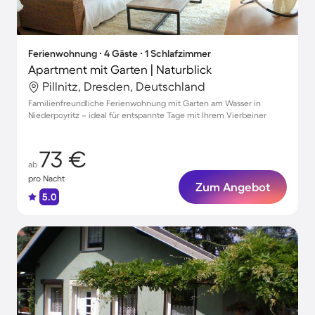
Ferienwohnung ∙ 4 Gäste ∙ 1 Schlafzimmer
Apartment mit Garten | Naturblick
Pillnitz, Dresden, Deutschland
Familienfreundliche Ferienwohnung mit Garten am Wasser in
Niederpoyritz – ideal für entspannte Tage mit Ihrem Vierbeiner
73 €
ab
pro Nacht
Zum Angebot
5.0