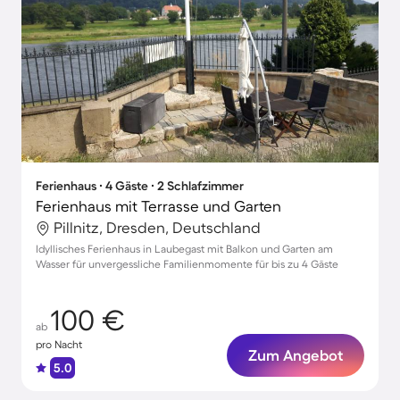
Ferienhaus ∙ 4 Gäste ∙ 2 Schlafzimmer
Ferienhaus mit Terrasse und Garten
Pillnitz, Dresden, Deutschland
Idyllisches Ferienhaus in Laubegast mit Balkon und Garten am
Wasser für unvergessliche Familienmomente für bis zu 4 Gäste
100 €
ab
pro Nacht
Zum Angebot
5.0