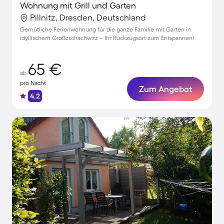
Wohnung mit Grill und Garten
Pillnitz, Dresden, Deutschland
Gemütliche Ferienwohnung für die ganze Familie mit Garten in
idyllischem Großzschachwitz – Ihr Rückzugsort zum Entspannen!
65 €
ab
pro Nacht
Zum Angebot
4.2