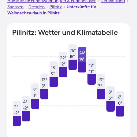
HomeToGo: Ferienwohnungen & Ferienhäuser
Deutschland
Sachsen
Dresden
Pillnitz
Unterkünfte für
Weihnachtsurlaub in Pillnitz
Pillnitz: Wetter und Klimatabelle
25°
24°
15°
22°
14°
12°
19°
18°
11°
9°
13°
13°
5°
7°
9°
8°
1°
6°
3°
4°
0°
2°
-2°
-2°