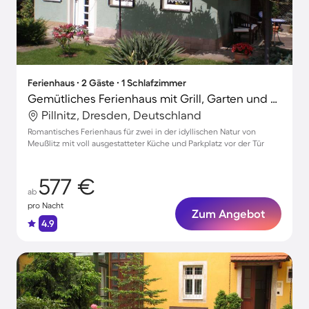
Ferienhaus ∙ 2 Gäste ∙ 1 Schlafzimmer
Gemütliches Ferienhaus mit Grill, Garten und Terrasse
Pillnitz, Dresden, Deutschland
Romantisches Ferienhaus für zwei in der idyllischen Natur von
Meußlitz mit voll ausgestatteter Küche und Parkplatz vor der Tür
577 €
ab
pro Nacht
Zum Angebot
4.9