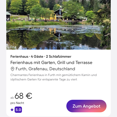
Ferienhaus ∙ 4 Gäste ∙ 2 Schlafzimmer
Ferienhaus mit Garten, Grill und Terrasse
Furth, Grafenau, Deutschland
Charmantes Ferienhaus in Furth mit gemütlichem Kamin und
idyllischem Garten für entspannte Tage zu viert
68 €
ab
pro Nacht
Zum Angebot
5.0