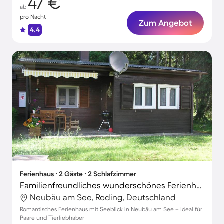
47 €
ab
pro Nacht
Zum Angebot
4.4
Ferienhaus ∙ 2 Gäste ∙ 2 Schlafzimmer
Familienfreundliches wunderschönes Ferienhaus mit Grill und Terrasse | Seeblick | Haustiere sind willkommen
Neubäu am See, Roding, Deutschland
Romantisches Ferienhaus mit Seeblick in Neubäu am See – Ideal für
Paare und Tierliebhaber