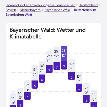
HomeToGo: Ferienwohnungen & Ferienhäuser
Deutschland
Bayern
Niederbayern
Bayerischer Wald
Reiterferien im
Bayerischen Wald
Bayerischer Wald: Wetter und
Klimatabelle
25°
25°
12°
23°
12°
11°
19°
18°
7
7
8°
15°
7°
7
3°
13°
5
6
5°
9°
6
7°
3
-1°
0°
5°
4°
4
-3°
2°
-2°
2
-4°
3