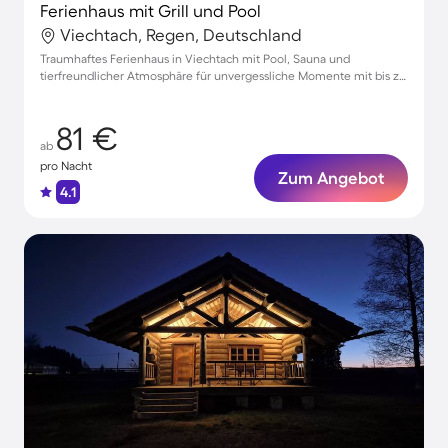
Ferienhaus mit Grill und Pool
Viechtach, Regen, Deutschland
Traumhaftes Ferienhaus in Viechtach mit Pool, Sauna und
tierfreundlicher Atmosphäre für unvergessliche Momente mit bis zu
6 Gästen
81 €
ab
pro Nacht
Zum Angebot
4.1