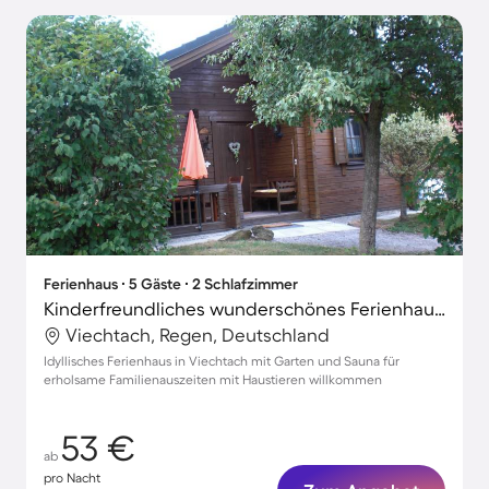
Ferienhaus ∙ 5 Gäste ∙ 2 Schlafzimmer
Kinderfreundliches wunderschönes Ferienhaus mit Sauna, Garten und Grill | Naturblick | Haustiere sind willkommen
Viechtach, Regen, Deutschland
Idyllisches Ferienhaus in Viechtach mit Garten und Sauna für
erholsame Familienauszeiten mit Haustieren willkommen
53 €
ab
pro Nacht