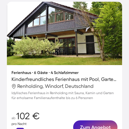
Ferienhaus ∙ 6 Gäste ∙ 4 Schlafzimmer
Kinderfreundliches Ferienhaus mit Pool, Garten und Sauna
Renholding, Windorf, Deutschland
Idyllisches Ferienhaus in Renholding mit Sauna, Kamin und Garten
für erholsame Familienaufenthalte bis zu 6 Personen
102 €
ab
pro Nacht
Zum Angebot