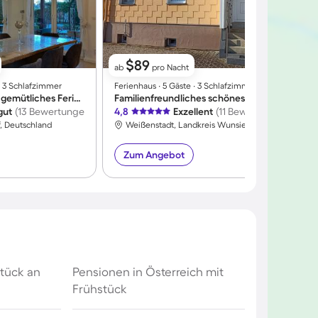
$89
ab
pro Nacht
 ∙ 3 Schlafzimmer
Ferienhaus ∙ 5 Gäste ∙ 3 Schlafzimmer
F
Voll ausgestattetes gemütliches Ferienhaus mit Terrasse und Garten | Bergblick | Haustierfreundlich
Familienfreundliches schönes Ferienhaus mit Grill, Terrasse und Garten
gut
(13 Bewertungen)
4,8
Exzellent
(11 Bewertungen)
4
f, Deutschland
Weißenstadt, Landkreis Wunsiedel i. Fichtelgebirge, Deutschland
Zum Angebot
tück an
Pensionen in Österreich mit
Frühstück