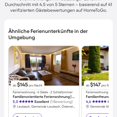
Durchschnitt mit 4.5 von 5 Sternen – basierend auf 41
verifizierten Gästebewertungen auf HomeToGo.
Ähnliche Ferienunterkünfte in der
Umgebung
$145
$147
ab
pro Nacht
ab
pro Nacht
Ferienwohnung ∙ 4 Gäste ∙ 2 Schlafzimmer
Ferienwohnung ∙ 3 Gäs
Familienorientierte Ferienwohnung | Bergblick
5,0
Exzellent
(1 Bewertung)
4,6
Großa
Leutasch, Gemeinde Leutasch, Österreich
Gemeinde Itter, Ki