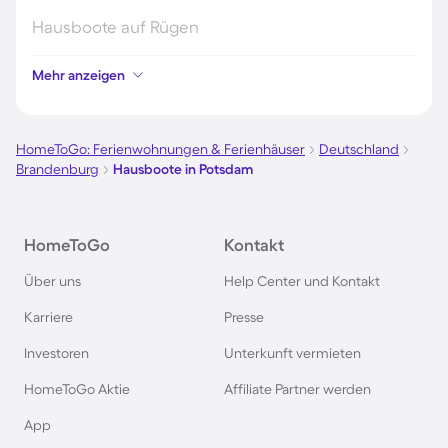
Hausboote auf Rügen
Mehr anzeigen
Hausboote an der Nordsee
Hausboote in Kroatien
HomeToGo: Ferienwohnungen & Ferienhäuser
Deutschland
Brandenburg
Hausboote in Potsdam
Hausboote auf Fehmarn
HomeToGo
Kontakt
Hausboote in Österreich
Über uns
Help Center und Kontakt
Hausboote in Hamburg
Karriere
Presse
Investoren
Unterkunft vermieten
Hausboote im Harz
HomeToGo Aktie
Affiliate Partner werden
Hausboote in Berlin
App