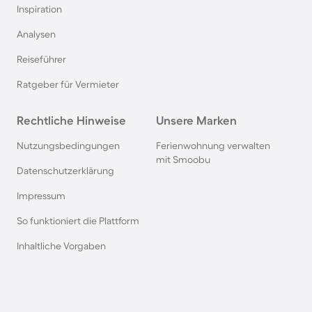
Inspiration
Hausboote auf Usedom
Analysen
Reiseführer
Hausboote in Schweden
Ratgeber für Vermieter
Hausboote in Italien
Rechtliche Hinweise
Unsere Marken
Hausboote in Holland
Nutzungsbedingungen
Ferienwohnung verwalten
mit Smoobu
Datenschutzerklärung
Hausboote an der Mecklenburgischen
Impressum
Seenplatte
So funktioniert die Plattform
Hausboote in Heiligenhafen
Inhaltliche Vorgaben
Hausboote in Amsterdam