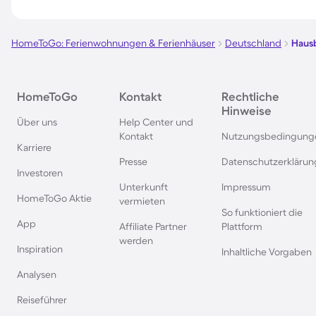
Mecklenburgischen 
HomeToGo: Ferienwohnungen & Ferienhäuser
Deutschland
Haus
Hausboote in Amsterdam
Hausboote an der P
Ostsee
HomeToGo
Kontakt
Rechtliche
Hinweise
Hausboote im Spreewald
Hausboote in Leipzi
Über uns
Help Center und
Kontakt
Nutzungsbedingung
Karriere
Hausboote in Spanien
Hausboote in Bayer
Presse
Datenschutzerklärun
Investoren
Unterkunft
Impressum
Hausboote in der Eifel
Hausboote in Südfr
HomeToGo Aktie
vermieten
So funktioniert die
App
Affiliate Partner
Plattform
Hausboote in Kappeln
Hausboote in Olpen
werden
Inspiration
Inhaltliche Vorgaben
Hausboote in Bremerhaven
Hausboote in der B
Analysen
Reiseführer
Hausboote in Kopenhagen
Hausboote in Belgie