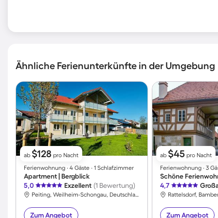
Ähnliche Ferienunterkünfte in der Umgebung
$128
$45
ab
pro Nacht
ab
pro Nacht
Ferienwohnung ∙ 4 Gäste ∙ 1 Schlafzimmer
Ferienwohnung ∙ 3 Gäs
Apartment | Bergblick
5,0
Exzellent
(1 Bewertung)
4,7
Großa
Peiting, Weilheim-Schongau, Deutschland
Rattelsdorf, Bambe
Zum Angebot
Zum Angebot