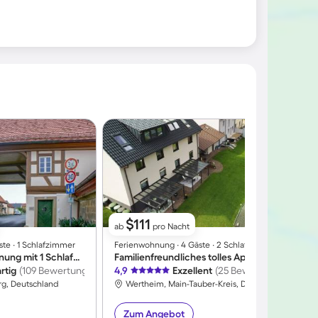
$111
ab
pro Nacht
te ∙ 1 Schlafzimmer
Ferienwohnung ∙ 4 Gäste ∙ 2 Schlafzimmer
F
Schöne Ferienwohnung mit 1 Schlafzimmer für 3 Personen
Familienfreundliches tolles Apartment mit Terrasse, Grill und Garten | Panoramablick
W
rtig
(109 Bewertungen)
4,9
Exzellent
(25 Bewertungen)
4
rg, Deutschland
Wertheim, Main-Tauber-Kreis, Deutschland
Zum Angebot