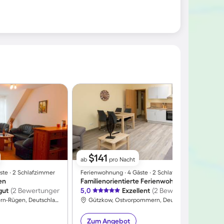
$141
ab
pro Nacht
ste ∙ 2 Schlafzimmer
Ferienwohnung ∙ 4 Gäste ∙ 2 Schlafzimmer
F
en
Familienorientierte Ferienwohnung mit Sauna | Meerblick
A
gut
(2 Bewertungen)
5,0
Exzellent
(2 Bewertungen)
4
Prerow, Vorpommern-Rügen, Deutschland
Gützkow, Ostvorpommern, Deutschland
Zum Angebot