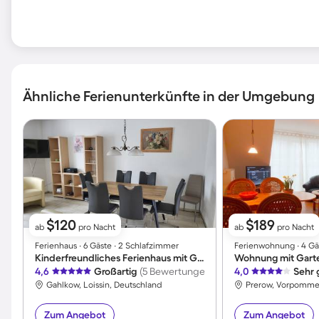
Ähnliche Ferienunterkünfte in der Umgebung
$120
$189
ab
pro Nacht
ab
pro Nacht
Ferienhaus ∙ 6 Gäste ∙ 2 Schlafzimmer
Ferienwohnung ∙ 4 Gä
Kinderfreundliches Ferienhaus mit Grill, Terrasse und Garten | Haustiere sind willkommen
Wohnung mit Gart
4,6
Großartig
(5 Bewertungen)
4,0
Sehr 
Gahlkow, Loissin, Deutschland
Zum Angebot
Zum Angebot