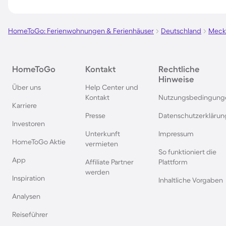
Mecklenburgischen Seenplatte
HomeToGo: Ferienwohnungen & Ferienhäuser
Deutschland
Meck
Hausboote an der Polnischen
Hausboote in Deuts
Ostsee
HomeToGo
Kontakt
Rechtliche
Hinweise
Hausboote im Spreewald
Hausboote in Leipzi
Über uns
Help Center und
Kontakt
Nutzungsbedingung
Karriere
Hausboote in Spanien
Hausboote in Bayer
Presse
Datenschutzerklärun
Investoren
Unterkunft
Impressum
Hausboote in der Eifel
Hausboote in Südfr
HomeToGo Aktie
vermieten
So funktioniert die
App
Affiliate Partner
Plattform
Hausboote in Kappeln
Hausboote in Olpen
werden
Inspiration
Inhaltliche Vorgaben
Hausboote in Bremerhaven
Hausboote in der B
Analysen
Reiseführer
Hausboote in Kopenhagen
Hausboote in Belgie