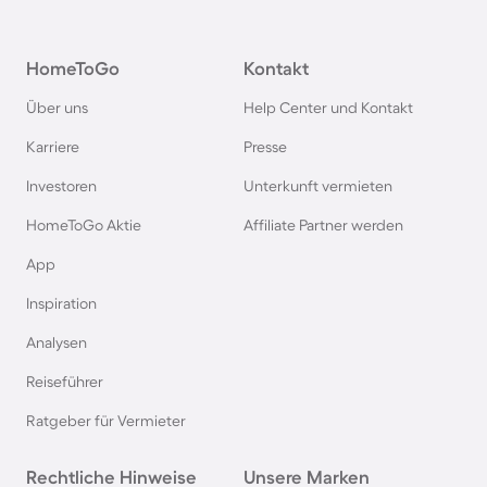
Hausboote auf Fehmarn
HomeToGo
Kontakt
Hausboote in Österreich
Über uns
Help Center und Kontakt
Hausboote in Hamburg
Karriere
Presse
Investoren
Unterkunft vermieten
Hausboote im Harz
HomeToGo Aktie
Affiliate Partner werden
Hausboote in Berlin
App
Inspiration
Hausboote auf Usedom
Analysen
Reiseführer
Hausboote in Schweden
Ratgeber für Vermieter
Hausboote in Italien
Rechtliche Hinweise
Unsere Marken