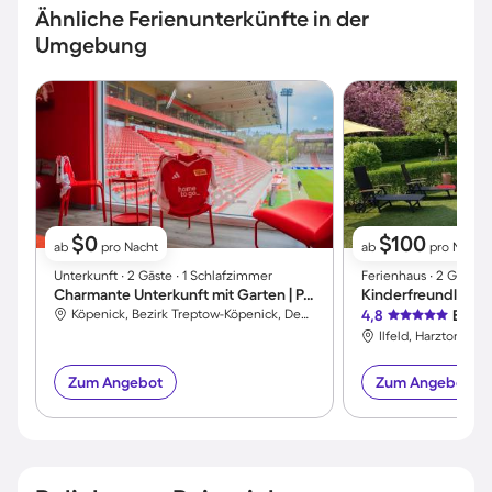
Ähnliche Ferienunterkünfte in der
Umgebung
$0
$100
ab
pro Nacht
ab
pro Nacht
Unterkunft ∙ 2 Gäste ∙ 1 Schlafzimmer
Ferienhaus ∙ 2 Gäste ∙
Charmante Unterkunft mit Garten | Panoramablick
Köpenick, Bezirk Treptow-Köpenick, Deutschland
4,8
Exzel
Ilfeld, Harztor, Deu
Zum Angebot
Zum Angebot