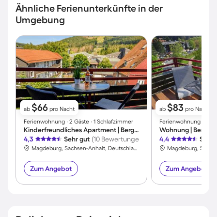
Ähnliche Ferienunterkünfte in der
Umgebung
$66
$83
ab
pro Nacht
ab
pro Nacht
Ferienwohnung ∙ 2 Gäste ∙ 1 Schlafzimmer
Ferienwohnung ∙ 2 Gäs
Kinderfreundliches Apartment | Bergblick | Skifahren in der Nähe
Wohnung | Bergbli
4,3
Sehr gut
(10 Bewertungen)
4,4
Sehr 
Magdeburg, Sachsen-Anhalt, Deutschland
Zum Angebot
Zum Angebot