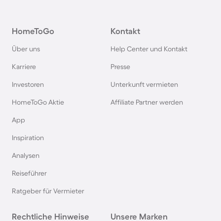
Hausboote auf Fehmarn
HomeToGo
Kontakt
Hausboote in Österreich
Über uns
Help Center und Kontakt
Hausboote in Hamburg
Karriere
Presse
Investoren
Unterkunft vermieten
Hausboote im Harz
HomeToGo Aktie
Affiliate Partner werden
Hausboote in Berlin
App
Inspiration
Hausboote auf Usedom
Analysen
Reiseführer
Hausboote in Schweden
Ratgeber für Vermieter
Hausboote in Italien
Rechtliche Hinweise
Unsere Marken