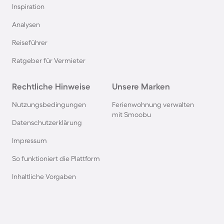
Inspiration
Hausboote auf Usedom
Analysen
Reiseführer
Hausboote in Schweden
Ratgeber für Vermieter
Hausboote in Italien
Rechtliche Hinweise
Unsere Marken
Hausboote in Holland
Nutzungsbedingungen
Ferienwohnung verwalten
mit Smoobu
Datenschutzerklärung
Hausboote an der Mecklenburgischen
Impressum
Seenplatte
So funktioniert die Plattform
Hausboote in Heiligenhafen
Inhaltliche Vorgaben
Hausboote in Amsterdam