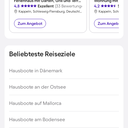
Ferienhaus mit Garten, Grill und Terrasse
4,8
Exzellent
(33 Bewertungen)
4,2
Sehr 
Kappeln, Schleswig-Flensburg, Deutschland
Zum Angebot
Zum Angebot
Beliebteste Reiseziele
Hausboote in Dänemark
Hausboote an der Ostsee
Hausboote auf Mallorca
Hausboote am Bodensee