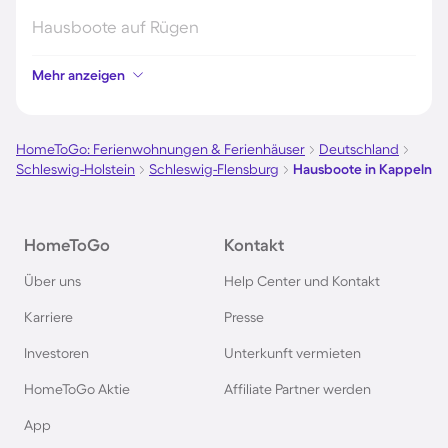
Hausboote auf Rügen
Mehr anzeigen
Hausboote an der Nordsee
Hausboote in Kroatien
HomeToGo: Ferienwohnungen & Ferienhäuser
Deutschland
Schleswig-Holstein
Schleswig-Flensburg
Hausboote in Kappeln
Hausboote auf Fehmarn
HomeToGo
Kontakt
Hausboote in Österreich
Über uns
Help Center und Kontakt
Hausboote in Hamburg
Karriere
Presse
Investoren
Unterkunft vermieten
Hausboote im Harz
HomeToGo Aktie
Affiliate Partner werden
Hausboote in Berlin
App