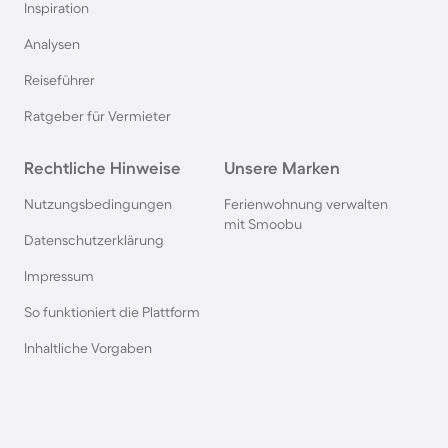
Inspiration
Hausboote auf Usedom
Analysen
Reiseführer
Hausboote in Schweden
Ratgeber für Vermieter
Hausboote in Italien
Rechtliche Hinweise
Unsere Marken
Hausboote in Holland
Nutzungsbedingungen
Ferienwohnung verwalten
mit Smoobu
Datenschutzerklärung
Hausboote an der Mecklenburgischen
Impressum
Seenplatte
So funktioniert die Plattform
Hausboote in Heiligenhafen
Inhaltliche Vorgaben
Hausboote in Amsterdam