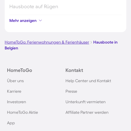
Hausboote auf Rügen
Mehr anzeigen
Hausboote an der Nordsee
Hausboote in Kroatien
HomeToGo: Ferienwohnungen & Ferienhäuser
Hausboote in
Belgien
Hausboote auf Fehmarn
HomeToGo
Kontakt
Hausboote in Österreich
Über uns
Help Center und Kontakt
Hausboote in Hamburg
Karriere
Presse
Investoren
Unterkunft vermieten
Hausboote im Harz
HomeToGo Aktie
Affiliate Partner werden
Hausboote in Berlin
App